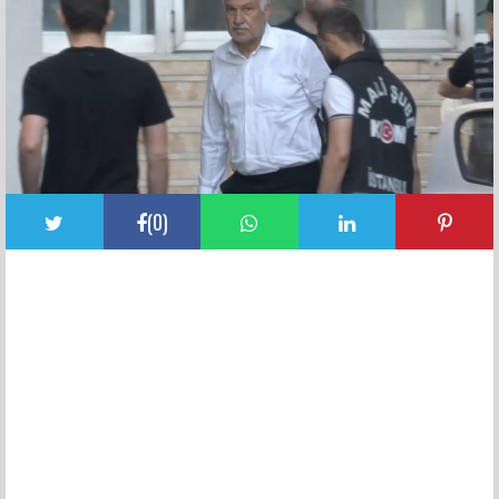
(
0
)