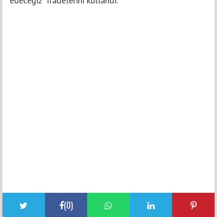
edeceğiz" ifadelerini kullandı
.
(
0
)