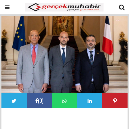
(
0
)