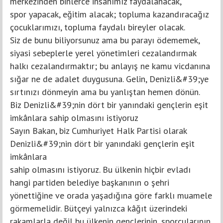
merkezinden binlerce insanımız faydalanacak,
spor yapacak, eğitim alacak; topluma kazandıracağız
çocuklarımızı, topluma faydalı bireyler olacak.
Siz de bunu biliyorsunuz ama bu parayı ödememek,
siyasi sebeplerle yerel yönetimleri cezalandırmak
halkı cezalandırmaktır; bu anlayış ne kamu vicdanına
sığar ne de adalet duygusuna. Gelin, Denizli&#39;ye
sırtınızı dönmeyin ama bu yanlıştan hemen dönün.
Biz Denizli&#39;nin dört bir yanındaki gençlerin eşit
imkânlara sahip olmasını istiyoruz
Sayın Bakan, biz Cumhuriyet Halk Partisi olarak
Denizli&#39;nin dört bir yanındaki gençlerin eşit
imkânlara
sahip olmasını istiyoruz. Bu ülkenin hiçbir evladı
hangi partiden belediye başkanının o şehri
yönettiğine ve orada yaşadığına göre farklı muamele
görmemelidir. Bütçeyi yalnızca kâğıt üzerindeki
rakamlarla değil bu ülkenin gençlerinin, sporcularının,