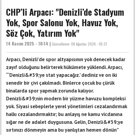
CHP’li Arpacı: "Denizli’de Stadyum
Yok, Spor Salonu Yok, Havuz Yok,
Söz Çok, Yatırım Yok"
14 Kasım 2025 - 10:14 |
Güncelleme:
08 Ağustos 2026 - 05:21
Arpacı, Denizli’de spor altyapısının yok denecek kadar
zayıf olduğunu belirterek hükümete yüklendi. Arpacı,
“‘Denizli&#39;ye stat yapacağız.’ dediniz ve on iki
senedir bir çivi çakılmadı. Binlerce çocuk bu çürük
binalarda spor yapmak zorunda kalıyor.
Denizli&#39;nin modern bir yüzme havuzu kompleksi
yok. Siyasi sebeplerle yerel yönetimleri cezalandırmak
halkı cezalandırmaktır; bu anlayış ne kamu vicdanına
sığar ne de adalet duygusuna. Gelin, Denizli&#39;ye
sırtınızı dönmeyin ama bu yanlıştan hemen dönün”