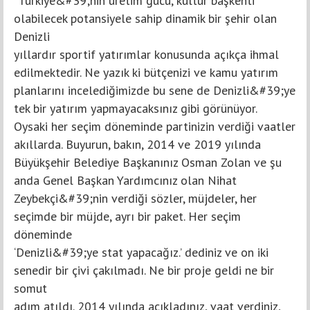
“Türkiye&#39;nin üretim gücü, kültür başkenti
olabilecek potansiyele sahip dinamik bir şehir olan
Denizli
yıllardır sportif yatırımlar konusunda açıkça ihmal
edilmektedir. Ne yazık ki bütçenizi ve kamu yatırım
planlarını incelediğimizde bu sene de Denizli&#39;ye
tek bir yatırım yapmayacaksınız gibi görünüyor.
Oysaki her seçim döneminde partinizin verdiği vaatler
akıllarda. Buyurun, bakın, 2014 ve 2019 yılında
Büyükşehir Belediye Başkanınız Osman Zolan ve şu
anda Genel Başkan Yardımcınız olan Nihat
Zeybekçi&#39;nin verdiği sözler, müjdeler, her
seçimde bir müjde, ayrı bir paket. Her seçim
döneminde
‘Denizli&#39;ye stat yapacağız.’ dediniz ve on iki
senedir bir çivi çakılmadı. Ne bir proje geldi ne bir
somut
adım atıldı. 2014 yılında açıkladınız, vaat verdiniz,