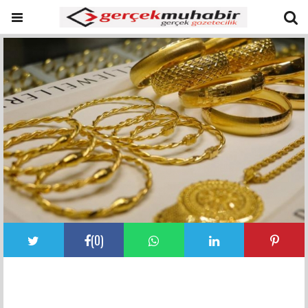
(
0
)