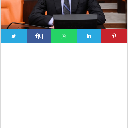
(
0
)