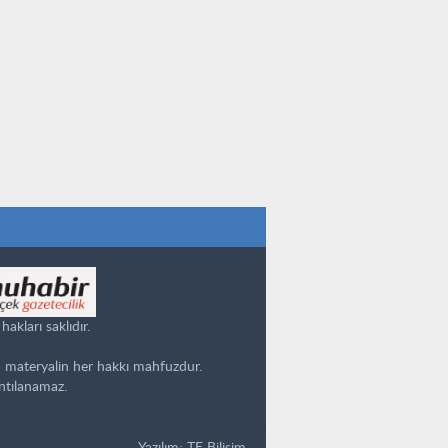
kları saklıdır.
 materyalin her hakkı mahfuzdur.
ntılanamaz.