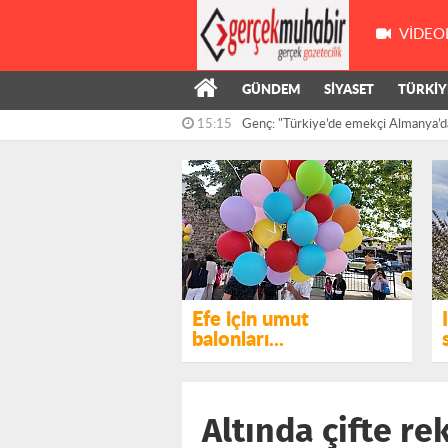
VIDEO
15:15
Genç: "Türkiye’de emekçi Almanya’d
GÜNDEM
SİYASET
TÜRKİY
çalışıyor,...
14:55
Kış’ın önergesi, AKP ve MHP milletve
reddedildi
Efe için umut
balonları...
Altında çifte re