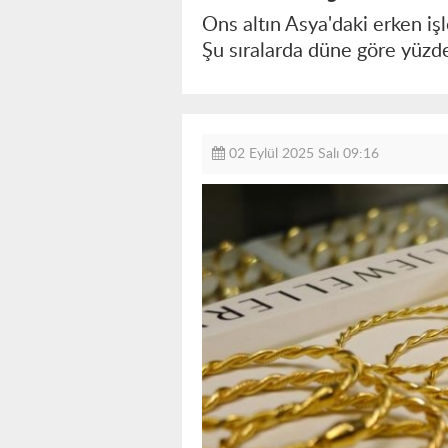
Ons altın Asya'daki erken iş
Şu sıralarda düne göre yüzd
02 Eylül 2025 Salı 09:16