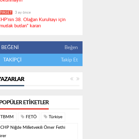
okunmayın"
İYASET
3 ay önce
HP’nin 38. Olağan Kurultayı için
mutlak butlan" kararı
BEĞENİ
Beğen
TAKİPÇİ
Takip Et
YAZARLAR
POPÜLER ETIKETLER
TBMM
FETÖ
Türkiye
CHP Niğde Milletvekili Ömer Fethi
rer