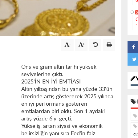
d
S
C
"
Ons ve gram altın tarihi yüksek
seviyelerine çıktı.
2025'İN EN İYİ EMTİASI
Altın yılbaşından bu yana yüzde 33'ün
üzerinde artış göstererek 2025 yılında
en iyi performans gösteren
emtialardan biri oldu. Son 1 aydaki
artış yüzde 6'yı geçti.
Yükseliş, artan siyasi ve ekonomik
belirsizliğin yanı sıra Fed'in faiz
Gü