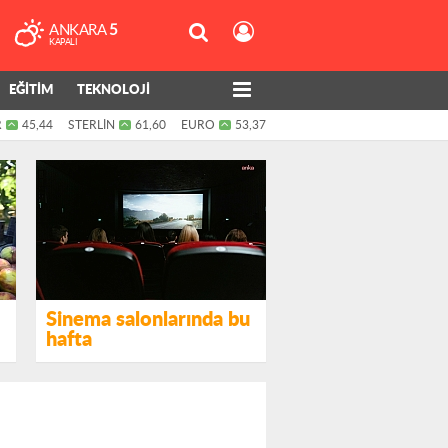
ANKARA
5
KAPALI
EĞİTİM
TEKNOLOJİ
R
45,44
STERLİN
61,60
EURO
53,37
Sinema salonlarında bu
hafta