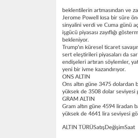
beklentilerin artmasından ve z
Jerome Powell kısa bir süre ön
sinyalini verdi ve Cuma günü a
işgücü piyasası zayıflığı göster
bekleniyor.
Trump'ın küresel ticaret savaş
sert eleştirileri piyasaları da sa
endişeleri artıran söylemler, ya
yeni bir ivme kazandırıyor.
ONS ALTIN
Ons altın güne 3475 dolardan b
yüksek de 3508 dolar seviyesi g
GRAM ALTIN
Gram altın güne 4594 liradan ba
yüksek de 4641 lira seviyesi gör
ALTIN TÜRÜSatışDeğişimSaat