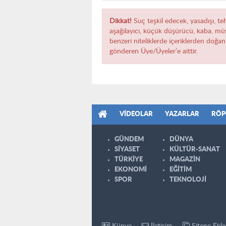
Dikkat!
Suç teşkil edecek, yasadışı, teh
aşağılayıcı, küçük düşürücü, kaba, müst
benzeri niteliklerde içeriklerden doğan 
gönderen Üye/Üyeler’e aittir.
VIDEOLAR
YAZARLAR
RÖP
GÜNDEM
DÜNYA
SİYASET
KÜLTÜR-SANAT
TÜRKİYE
MAGAZİN
EKONOMİ
EĞİTİM
SPOR
TEKNOLOJİ