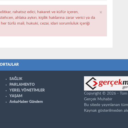
×
ditkar, rahatsız edici, hakaret ve küfür içeren,
ehcen, ahlaka aykırı, kişilik haklarına zarar verici ya da
her türlü mali, hukuki, cezai, idari sorumluluk içeriği
ORTAJLAR
SAĞLIK
PARLAMENTO
YEREL YÖNETİMLER
Copyright © 2026 - Tüm ha
YAŞAM
Gerçek Muhabir
AnkaHaber Gündem
Bu sitede yayınlanan tüm
Kaynak gösterilmeden alı