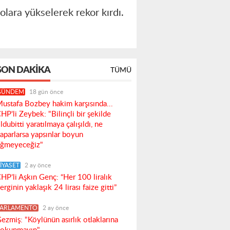
olara yükselerek rekor kırdı.
SON DAKIKA
TÜMÜ
GÜNDEM
18 gün önce
ustafa Bozbey hakim karşısında...
HP'li Zeybek: "Bilinçli bir şekilde
ldubitti yaratılmaya çalışıldı, ne
aparlarsa yapsınlar boyun
ğmeyeceğiz"
İYASET
2 ay önce
HP’li Aşkın Genç: “Her 100 liralık
erginin yaklaşık 24 lirası faize gitti”
PARLAMENTO
2 ay önce
ezmiş: "Köylünün asırlık otlaklarına