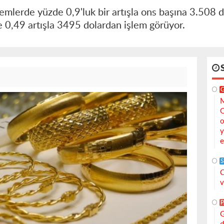
lemlerde yüzde 0,9'luk bir artışla ons başına 3.508 d
e 0,49 artışla 3495 dolardan işlem görüyor.
M
C
o
y
e
S
C
v
G