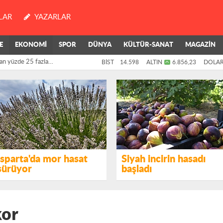
LAR
YAZARLAR
an yüzde 25 fazla
E
EKONOMİ
SPOR
DÜNYA
KÜLTÜR-SANAT
MAGAZİN
BİST
14.598
ALTIN
6.856,23
DOLA
killerinin oylarıyla
Isparta'da mor hasat
Siyah incirin hasadı
sürüyor
başladı
kor