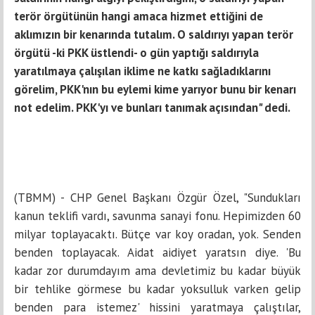
terör örgütünün hangi amaca hizmet ettiğini de
aklımızın bir kenarında tutalım. O saldırıyı yapan terör
örgütü -ki PKK üstlendi- o gün yaptığı saldırıyla
yaratılmaya çalışılan iklime ne katkı sağladıklarını
görelim, PKK'nın bu eylemi kime yarıyor bunu bir kenarı
not edelim. PKK'yı ve bunları tanımak açısından" dedi.
(TBMM) - CHP Genel Başkanı Özgür Özel, "Sundukları
kanun teklifi vardı, savunma sanayi fonu. Hepimizden 60
milyar toplayacaktı. Bütçe var koy oradan, yok. Senden
benden toplayacak. Aidat aidiyet yaratsın diye. 'Bu
kadar zor durumdayım ama devletimiz bu kadar büyük
bir tehlike görmese bu kadar yoksulluk varken gelip
benden para istemez' hissini yaratmaya çalıştılar,