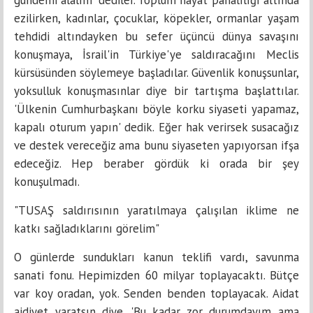
ezilirken, kadınlar, çocuklar, köpekler, ormanlar yaşam
tehdidi altındayken bu sefer üçüncü dünya savaşını
konuşmaya, İsrail'in Türkiye'ye saldıracağını Meclis
kürsüsünden söylemeye başladılar. Güvenlik konuşsunlar,
yoksulluk konuşmasınlar diye bir tartışma başlattılar.
'Ülkenin Cumhurbaşkanı böyle korku siyaseti yapamaz,
kapalı oturum yapın' dedik. Eğer hak verirsek susacağız
ve destek vereceğiz ama bunu siyaseten yapıyorsan ifşa
edeceğiz. Hep beraber gördük ki orada bir şey
konuşulmadı.
"TUSAŞ saldırısının yaratılmaya çalışılan iklime ne
katkı sağladıklarını görelim"
O günlerde sundukları kanun teklifi vardı, savunma
sanati fonu. Hepimizden 60 milyar toplayacaktı. Bütçe
var koy oradan, yok. Senden benden toplayacak. Aidat
aidiyet yaratsın diye. 'Bu kadar zor durumdayım ama