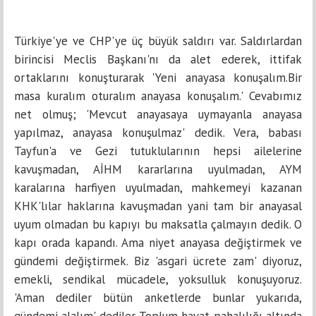
Türkiye'ye ve CHP'ye üç büyük saldırı var. Saldırlardan
birincisi Meclis Başkanı'nı da alet ederek, ittifak
ortaklarını konuşturarak 'Yeni anayasa konuşalım.Bir
masa kuralım oturalım anayasa konuşalım.' Cevabımız
net olmuş; 'Mevcut anayasaya uymayanla anayasa
yapılmaz, anayasa konuşulmaz' dedik. Vera, babası
Tayfun'a ve Gezi tutuklularının hepsi ailelerine
kavuşmadan, AİHM kararlarına uyulmadan, AYM
karalarına harfiyen uyulmadan, mahkemeyi kazanan
KHK'lılar haklarına kavuşmadan yani tam bir anayasal
uyum olmadan bu kapıyı bu maksatla çalmayın dedik. O
kapı orada kapandı. Ama niyet anayasa değiştirmek ve
gündemi değiştirmek. Biz 'asgari ücrete zam' diyoruz,
emekli, sendikal mücadele, yoksulluk konuşuyoruz.
'Aman dediler bütün anketlerde bunlar yukarıda,
gündemi alalım' dediler. Toplum hayat pahalılığı altında