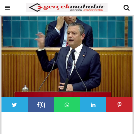
(
0
)