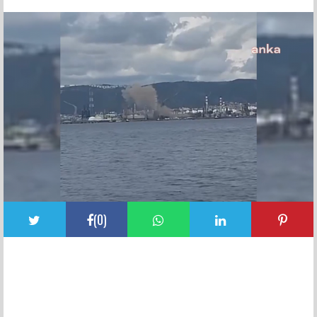
FACEBOOK YORUMLARI
(
0
)