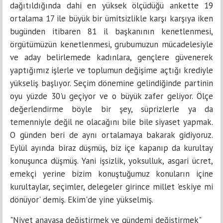
dağıtıldığında dahi en yüksek ölçüdüğü ankette 19
ortalama 17 ile büyük bir ümitsizlikle karşı karşıya iken
bugünden itibaren 81 il başkanının kenetlenmesi,
örgütümüzün kenetlenmesi, grubumuzun mücadelesiyle
ve aday belirlemede kadınlara, gençlere güvenerek
yaptığımız işlerle ve toplumun değişime açtığı krediyle
yükseliş başlıyor. Seçim dönemine gelindiğinde partinin
oyu yüzde 30'u geçiyor ve o büyük zafer geliyor. Ölçe
değerlendirme böyle bir şey, süprizlerle ya da
temenniyle değil ne olacağını bile bile siyaset yapmak.
O günden beri de aynı ortalamaya bakarak gidiyoruz.
Eylül ayında biraz düşmüş, biz içe kapanıp da kurultay
konuşunca düşmüş. Yani işsizlik, yoksulluk, asgari ücret,
emekçi yerine bizim konuştuğumuz konuların içine
kurultaylar, seçimler, delegeler girince millet 'eskiye mi
dönüyor' demiş. Ekim'de yine yükselmiş.
"Niyet anayasa değiştirmek ve gündemi değiştirmek"