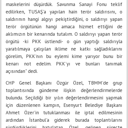
maskelerini düşürdük. Savunma Sanayi Fonu teklif
edilirken, TUSAŞ'a yapılan hain terör saldırısını, o
saldırının hangi algıyı pekiştirdiğini, o saldırıyı yapan
terör örgütünün hangi amaca hizmet ettiğini de
aklımızın bir kenarında tutalım. O saldırıyı yapan terör
örgütü -ki PKK üstlendi- o gün yaptığı saldırıyla
yaratılmaya çalışılan iklime ne katkı sağladıklarını
görelim, PKK'nın bu eylemi kime yarıyor bunu bir
kenarı not edelim. PKK'yı ve bunları tanımak
açısından" dedi.
CHP Genel Başkanı Özgür Özel, TBMM'de grup
toplantısında gündeme ilişkin değerlendirmelerde
bulundu. Seçildiği bir yılın değerlendirmesini yapmak
için düzenlenen kampın, Esenyurt Belediye Başkanı
Ahmet Özer'in tutuklanması ile iptal edilmesinin
ardından İstanbul'a giderek burada toplantılarını
sürdürdüklerini hatırlatan Özel, gelinen süreçte