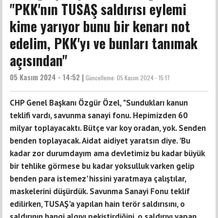
"PKK'nın TUSAŞ saldırısı eylemi
kime yarıyor bunu bir kenarı not
edelim, PKK'yı ve bunları tanımak
açısından"
05 Kasım 2024 - 14:52 |
Güncelleme:
05 Kasım 2024 - 15:17
CHP Genel Başkanı Özgür Özel, "Sundukları kanun
teklifi vardı, savunma sanayi fonu. Hepimizden 60
milyar toplayacaktı. Bütçe var koy oradan, yok. Senden
benden toplayacak. Aidat aidiyet yaratsın diye. 'Bu
kadar zor durumdayım ama devletimiz bu kadar büyük
bir tehlike görmese bu kadar yoksulluk varken gelip
benden para istemez' hissini yaratmaya çalıştılar,
maskelerini düşürdük. Savunma Sanayi Fonu teklif
edilirken, TUSAŞ'a yapılan hain terör saldırısını, o
saldırının hangi algıyı pekiştirdiğini, o saldırıyı yapan