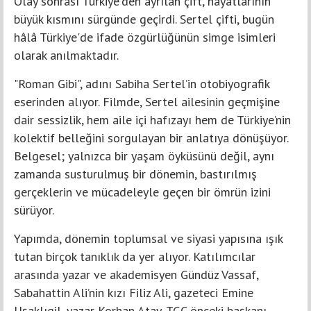
Olay sonrası Türkiye’den ayrılan çift, hayatlarının
büyük kısmını sürgünde geçirdi. Sertel çifti, bugün
hâlâ Türkiye'de ifade özgürlüğünün simge isimleri
olarak anılmaktadır.
"Roman Gibi", adını Sabiha Sertel’in otobiyografik
eserinden alıyor. Filmde, Sertel ailesinin geçmişine
dair sessizlik, hem aile içi hafızayı hem de Türkiye’nin
kolektif belleğini sorgulayan bir anlatıya dönüşüyor.
Belgesel; yalnızca bir yaşam öyküsünü değil, aynı
zamanda susturulmuş bir dönemin, bastırılmış
gerçeklerin ve mücadeleyle geçen bir ömrün izini
sürüyor.
Yapımda, dönemin toplumsal ve siyasi yapısına ışık
tutan birçok tanıklık da yer alıyor. Katılımcılar
arasında yazar ve akademisyen Gündüz Vassaf,
Sabahattin Ali’nin kızı Filiz Ali, gazeteci Emine
Uşaklıgil, yazar Korhan Atay, TGC önceki başkanı