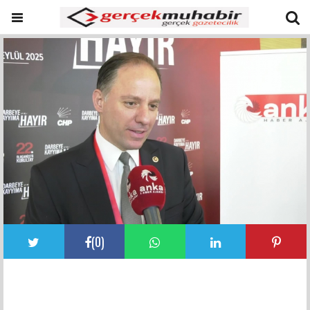
(
0
)