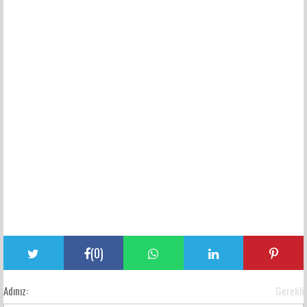
(
0
)
Adınız:
Gerekli