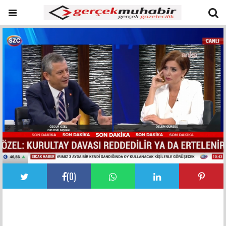
(
0
)