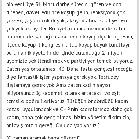
bin yeni üye 31 Mart darbe sürecini gören ve ona
direnen, davet edilince koşup gelip, reaksiyonu çok
yüksek, yaşları çok düşük, aksiyon alma kabiliyetleri
çok yüksek üyeler. Bu üyelerin dinamizmini de katıp
önlerine de sandığı mahalleden koyup ilçe kongresini,
ilçede koyup il kongresini, ilde koyup büyük kurultayı
bu dinamik üyelerin de içinde bulunduğu 2 milyon
üyemizle şekillendirmek ve partiyi yenilemek istiyoruz.
Zaten yaş ortalaması 43. Daha fazla gençleştireceğiz
diye fantastik işler yapmaya gerek yok. Tecrübeyi
dışlamaya gerek yok. Ama zaten kadın sayısı
biliyorsunuz üç kademeli olarak artacaktı ve eşit
temsile doğru ilerliyoruz. Tüzüğün öngördüğü kadın
kotası uygulanacak ve CHP’nin kadrolarında daha çok
kadın, daha çok genç olması bizim yönetim fikrimizin,
anlayışımızın gereği. Onu da yapıyoruz."
"O zaman aramak bana düşerdi"