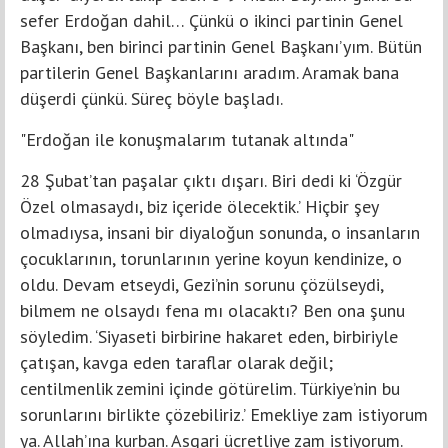
sefer Erdoğan dahil… Çünkü o ikinci partinin Genel
Başkanı, ben birinci partinin Genel Başkanı’yım. Bütün
partilerin Genel Başkanlarını aradım. Aramak bana
düşerdi çünkü. Süreç böyle başladı.
"Erdoğan ile konuşmalarım tutanak altında"
28 Şubat’tan paşalar çıktı dışarı. Biri dedi ki ‘Özgür
Özel olmasaydı, biz içeride ölecektik.’ Hiçbir şey
olmadıysa, insani bir diyaloğun sonunda, o insanların
çocuklarının, torunlarının yerine koyun kendinize, o
oldu. Devam etseydi, Gezi’nin sorunu çözülseydi,
bilmem ne olsaydı fena mı olacaktı? Ben ona şunu
söyledim. ‘Siyaseti birbirine hakaret eden, birbiriyle
çatışan, kavga eden taraflar olarak değil;
centilmenlik zemini içinde götürelim. Türkiye’nin bu
sorunlarını birlikte çözebiliriz.’ Emekliye zam istiyorum
ya. Allah’ına kurban. Asgari ücretliye zam istiyorum.