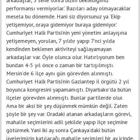
arkadaşlar, 5 sene sonra bizim beklediğimiz
performansı vermiyorlar.’ Bazıları aday olmayacaklar
mesela bu dönemde. Hani siz diyorsunuz ya ‘Ekip
yetişemiyor, oraya gidemiyor buraya gidemiyor.’
Cumhuriyet Halk Partisi’nin yeni yönetim anlayışına
yetişemeyen, yorulan, 7 yıldır yapıp 7’nci yılda
kendinden beklenen aktiviteyi sağlayamayan
arkadaşlar var. Öyle olunca olur. Hatırlıyorum ben
bundan 4-5 yıl önce o zaman bir tartışılmıştı.
Mersin’de 6 ilçe aynı gün görevden alınmıştı.
Cumhuriyet Halk Partisi’nin Gaziantep il örgütü 2 yıl
boyunca kongresini yapamamıştı. Diyarbakır’da bütün
ilçeler görevden alınmıştı. Bunlar partilerde olur.
Ama bir aksi bir şey düşünmek mümkün değil. Zaten
şöyle bir şey var. Oradaki atanan arkadaşların görevi,
mahalle seçimlerini adil şekilde yapıp ilçe seçimine
götürmek. Yani iki ay sonra Çankaya’daki bütün
üyelerimizin katılacağı mahalle seçimleri bir ay içinde,