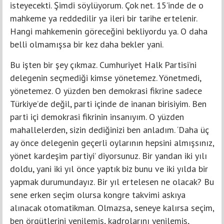
isteyecekti. Şimdi söylüyorum. Çok net. 15’inde de o
mahkeme ya reddedilir ya ileri bir tarihe ertelenir.
Hangi mahkemenin göreceğini bekliyordu ya. O daha
belli olmamışsa bir kez daha bekler yani.
Bu işten bir şey çıkmaz. Cumhuriyet Halk Partisi’ni
delegenin seçmediği kimse yönetemez. Yönetmedi,
yönetemez. O yüzden ben demokrasi fikrine sadece
Türkiye’de değil, parti içinde de inanan birisiyim. Ben
parti içi demokrasi fikrinin insanıyım. O yüzden
mahallelerden, sizin dediğinizi ben anladım. ‘Daha üç
ay önce delegenin geçerli oylarının hepsini almışsınız,
yönet kardeşim partiyi’ diyorsunuz. Bir yandan iki yılı
doldu, yani iki yıl önce yaptık biz bunu ve iki yılda bir
yapmak durumundayız. Bir yıl ertelesen ne olacak? Bu
sene erken seçim olursa kongre takvimi askıya
alınacak otomatikman. Olmazsa, seneye kalırsa seçim,
ben örgütlerini yenilemiş, kadrolarını yenilemiş,