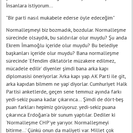
İnsanlara istiyorum…
"Bir parti nasıl mukabele ederse öyle edeceğim"
Normalleşmeyi biz bozmadık, bozdular. Normalleşme
sürecinde olsaydık, bu saldırılar olur muydu? Şu anda
Ekrem İmamoğlu içeride olur muydu? Bu belediye
başkanları içeride olur muydu? Bana normalleşme
sürecinde ‘Efendim diktatörle müzakere edilmez,
mücadele edilir’ diyenler şimdi bana arka kapı
diplomasisi öneriyorlar. ‘Arka kapı yap. AK Parti ile git,
arka kapıdan bilmem ne yap’ diyorlar. Cumhuriyet Halk
Partisi anketlerde, geçen sene temmuz ayında farkı
yedi-sekiz puana kadar çıkarınca… Şimdi de dört-beş
puan farkları hepimiz görüyoruz. yedi-sekiz puana
çıkarınca Erdoğan’a bir sunum yaptılar. Dediler ki
‘Normalleşme CHP’ye yarıyor. Normalleşmeyi
bitirme…’ Çünkü onun da maliyeti var. Millet çok