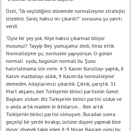
Özel, "İlk seçildiğiniz dönemde normalleşme stratejisi
izlediniz. Süreç haksız mı çıkardı?" sorusuna şu yanıtı
verdi:
"Öyle bir şey yok. Niye haksız çıkarmaz biliyor
musunuz? Tayyip Bey ‘yumuşama’ dedi, itiraz ettik.
Normalleşme şu; normalini yapıyorsun. O günün
normali oydu, bugünün normali bu. Şunu
hatırlatmama izin verin. 4-5 Kasım Kurultayı yaptık, 8
Kasım mazbatayı aldık, 9 Kasım’da ‘normalleşme’
demedim. Adaylarımızı çıkardık. Çıktık, yarıştık. 31
Mart akşamı, ben Türkiye’nin birinci partisinin Genel
Başkanı oldum. Biz Türkiye’nin birinci partisi olduk ve
o anda artık madem ki iktidarsın… Ben artık
Türkiye’nin birinci partisi olmuşum. ‘Buradan sonra
geçmişi bir yerde bırakıp, üstüne düşeni yapmak bize
düşer’ diyerek takip eden 8-9 Nisan Bayram günü bu