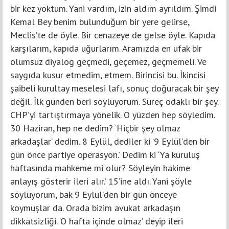
bir kez yoktum. Yani vardım, izin aldım ayrıldım. Şimdi
Kemal Bey benim bulunduğum bir yere gelirse,
Meclis’te de öyle. Bir cenazeye de gelse öyle. Kapıda
karşılarım, kapıda uğurlarım. Aramızda en ufak bir
olumsuz diyalog geçmedi, geçemez, geçmemeli. Ve
saygıda kusur etmedim, etmem. Birincisi bu. İkincisi
şaibeli kurultay meselesi lafı, sonuç doğuracak bir şey
değil. İlk günden beri söylüyorum. Süreç odaklı bir şey.
CHP’yi tartıştırmaya yönelik. O yüzden hep söyledim.
30 Haziran, hep ne dedim? ‘Hiçbir şey olmaz
arkadaşlar’ dedim. 8 Eylül, dediler ki ‘9 Eylül’den bir
gün önce partiye operasyon.’ Dedim ki ‘Ya kuruluş
haftasında mahkeme mi olur? Söyleyin hakime
anlayış gösterir ileri alır.’ 15’ine aldı. Yani şöyle
söylüyorum, bak 9 Eylül’den bir gün önceye
koymuşlar da. Orada bizim avukat arkadaşın
dikkatsizliği. ‘O hafta içinde olmaz’ deyip ileri