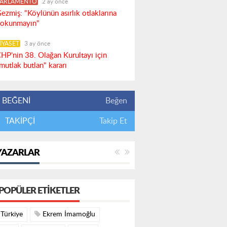
PARLAMENTO
2 ay önce
ezmiş: "Köylünün asırlık otlaklarına
okunmayın"
İYASET
3 ay önce
HP’nin 38. Olağan Kurultayı için
mutlak butlan" kararı
BEĞENİ
Beğen
TAKİPÇİ
Takip Et
YAZARLAR
POPÜLER ETIKETLER
Türkiye
Ekrem İmamoğlu