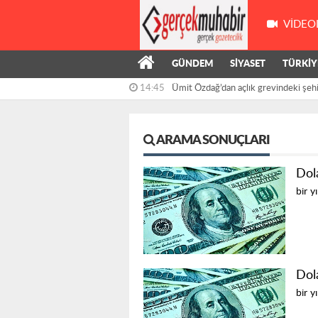
VIDEO
14:45
Ümit Özdağ’dan açlık grevindeki şehit 
GÜNDEM
SİYASET
TÜRKİY
14:14
Kanko: "Tasarruf Vatandaşa, İsraf 
ARAMA SONUÇLARI
Dol
bir y
Dol
bir y