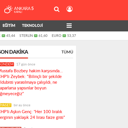
ANKARA
5
KAPALI
EĞİTİM
TEKNOLOJİ
R
45,44
STERLİN
61,60
EURO
53,37
SON DAKIKA
TÜMÜ
GÜNDEM
17 gün önce
ustafa Bozbey hakim karşısında...
HP'li Zeybek: "Bilinçli bir şekilde
ldubitti yaratılmaya çalışıldı, ne
aparlarsa yapsınlar boyun
ğmeyeceğiz"
İYASET
bir ay önce
HP’li Aşkın Genç: “Her 100 liralık
erginin yaklaşık 24 lirası faize gitti”