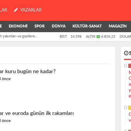
LAR
YAZARLAR
yakınları ve gazilere...
E
EKONOMİ
SPOR
DÜNYA
KÜLTÜR-SANAT
MAGAZİN
BİST
14.598
ALTIN
6.856,23
DOLA
Kamuya Olmaz"
ar kuru bugün ne kadar?
M
C
ıl önce
o
y
e
S
ar ve euroda günün ilk rakamları
C
v
ıl önce