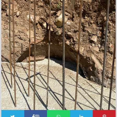
(
0
)