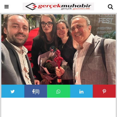
(
0
)