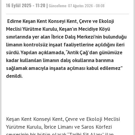
16 Eylül 2025 - 11:20 |
Güncelleme:
07 Ağustos 2026 - 08:08
Edirne Keşan Kent Konseyi Kent, Çevre ve Ekoloji
Meclisi Yürütme Kurulu, Keşan’ın Mecidiye Köyü
sınırlarında yer alan İbrice Dalış Merkezi’nin bulunduğu
limanın kontrolsüz inşaat faaliyetlerine açıldığını ileri
sürdü. Yapılan açıklamada, “Antik Çağ’dan günümüze
kadar kullanılan limanın dalış okullarına barınma
sağlamak amacıyla inşaata açılması kabul edilemez”
denildi.
Keşan Kent Konseyi Kent, Çevre ve Ekoloji Meclisi
Yürütme Kurulu, İbrice Limanı ve Saros Körfezi
çevresinin bir bütün olarak “Tarihi Sit Alanı” ilan