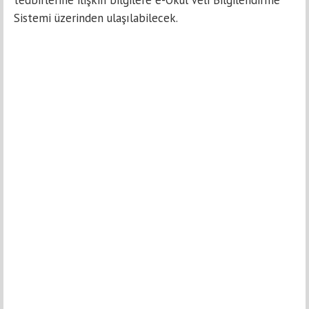
tedbirlerine ilişkin bilgilere e-Okul Veli Bilgilendirme
Sistemi üzerinden ulaşılabilecek.