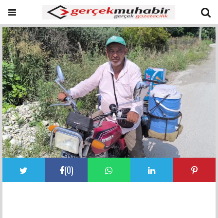
(
0
)