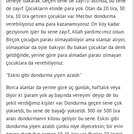
seneye bakarak. Geçen sene de zayıftı aslında, bu sene
de zayıf. Çocukların elinde para yok. Olan da 20 lira, 30
lira, 10 lira getiren çocuklar var. Mecbur dondurma
verebiliyoruz ama para kazanamıyoruz. On köy kadar
geziyorum işler bu sene zayıf, Allah yardımcımız olsun.
Birçok çocuğun parası olmayabiliyor ama olanlar alıyor,
olmayanlar da öyle bakıyor. Bu bakan çocuklar da denk
geldiğinde, yerine göre para almadan parası olmayan
çocuklara da verebiliyoruz.
"Eskisi gibi dondurma yiyen azaldı"
Borca alanlar da yerine göre üç günlük, haftalık veya
diyor ki 'param yok ay başında vereyim' deyip de bu
şekil verdiğimiz kişiler var. Dondurma geçen sene çok
yükseldi, bu sene de bayağı yükseldi. 300 ile 500 lira
arası dondurmanın kilosu geliyor bu sene. Eskisi gibi
dondurma yiyen azaldı çünkü niye diyeceksin; bir evin
önüne durduğun zaman 10-15 kişi var. Bunlar 20 liralık