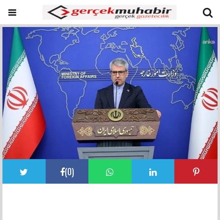
(
0
)