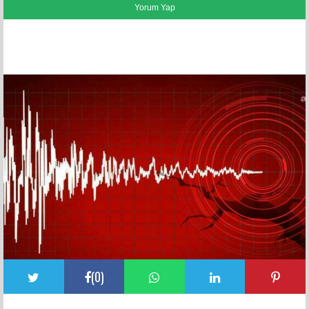
FACEBOOK YORUMLARI
(
0
)