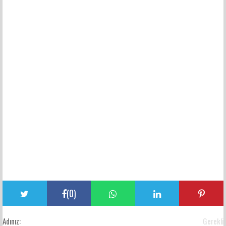
(
0
)
Adınız:
Gerekli