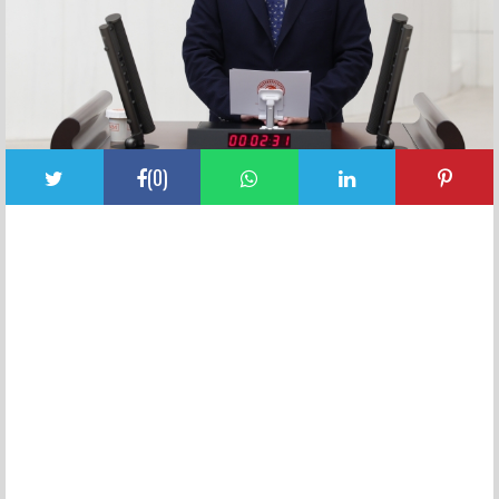
(
0
)