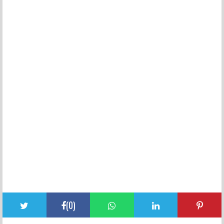
(
0
)