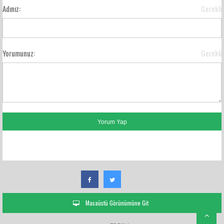
Adınız:
Gerekli
Yorumunuz:
Gerekli
FACEBOOK YORUMLARI
Masaüstü Görünümüne Git