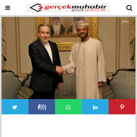
(
0
)