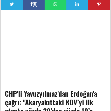
(
0
)
CHP'li Yavuzyılmaz'dan Erdoğan'a
çağrı: "Akaryakıttaki KDV’yi ilk
etapta yüzde 20’den yüzde 10’a,