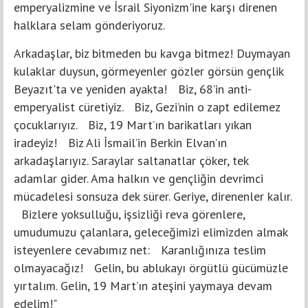
emperyalizmine ve İsrail Siyonizm'ine karşı direnen
halklara selam gönderiyoruz.
Arkadaşlar, biz bitmeden bu kavga bitmez! Duymayan
kulaklar duysun, görmeyenler gözler görsün gençlik
Beyazıt'ta ve yeniden ayakta! Biz, 68’in anti-
emperyalist cüretiyiz. Biz, Gezi’nin o zapt edilemez
çocuklarıyız. Biz, 19 Mart’ın barikatları yıkan
iradeyiz! Biz Ali İsmail’in Berkin Elvan’ın
arkadaşlarıyız. Saraylar saltanatlar çöker, tek
adamlar gider. Ama halkın ve gençliğin devrimci
mücadelesi sonsuza dek sürer. Geriye, direnenler kalır.
Bizlere yoksulluğu, işsizliği reva görenlere,
umudumuzu çalanlara, geleceğimizi elimizden almak
isteyenlere cevabımız net: Karanlığınıza teslim
olmayacağız! Gelin, bu ablukayı örgütlü gücümüzle
yırtalım. Gelin, 19 Mart’ın ateşini yaymaya devam
edelim!"