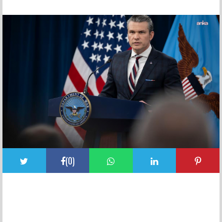
FACEBOOK YORUMLARI
(
0
)