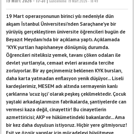
19 Mart 2026 - 17:31 |
Güncelleme:
19 Mart 2026 - 18:49
19 Mart operasyonunun birinci yılı nedeniyle dün
akşam İstanbul Üniversitesi'nden Saraçhane'ye bir
yürüyüş gerçekleştiren üniversite öğrencileri bugün de
Beyazıt Meydanı'nda bir açıklama yaptı. Açıklamada
"KYK yurtları hapishaneye dönüşmüş durumda.
Öğrencileri niteliksiz yemek, tavanı çöken odaları ile
devlet yurtlarıyla, cemaat evleri arasında tercihe
zorluyorlar. Bir ay geçinmemiz beklenen KYK bursları,
daha karta yatmadan enflasyon yenik düşüyor... Liseli
kardeşlerimiz, MESEM adı altında sermayenin kanlı
çarklarına 'ucuz işçi' olarak peşkeş çekilmektedir. Çocuk
yaştaki arkadaşlarımızın fabrikalarda, şantiyelerde can
vermesi kaza değil, cinayettir! Bu cinayetlerin
azmettiricisi; AKP ve hükümetindeki bakanlardır... Ama
bir kez daha duyulsun istiyoruz. Hiçbir yere gitmiyoruz!
Eşit ve özgür yarınlar için mücadeleyi büyütmeye