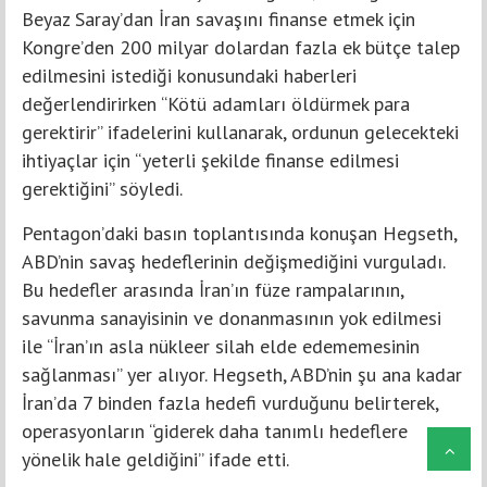
Beyaz Saray’dan İran savaşını finanse etmek için
Kongre’den 200 milyar dolardan fazla ek bütçe talep
edilmesini istediği konusundaki haberleri
değerlendirirken “Kötü adamları öldürmek para
gerektirir” ifadelerini kullanarak, ordunun gelecekteki
ihtiyaçlar için “yeterli şekilde finanse edilmesi
gerektiğini” söyledi.
Pentagon’daki basın toplantısında konuşan Hegseth,
ABD’nin savaş hedeflerinin değişmediğini vurguladı.
Bu hedefler arasında İran’ın füze rampalarının,
savunma sanayisinin ve donanmasının yok edilmesi
ile “İran’ın asla nükleer silah elde edememesinin
sağlanması” yer alıyor. Hegseth, ABD’nin şu ana kadar
İran’da 7 binden fazla hedefi vurduğunu belirterek,
operasyonların “giderek daha tanımlı hedeflere
yönelik hale geldiğini” ifade etti.