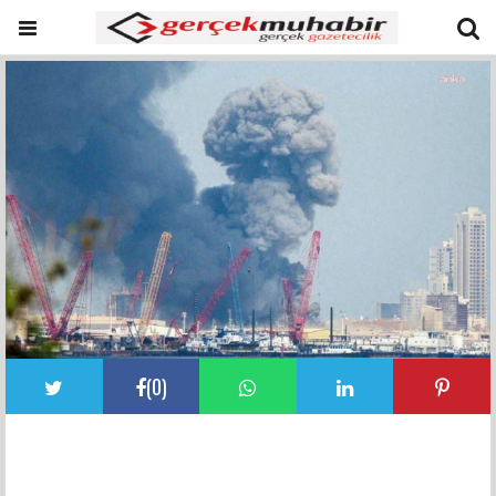
(
0
)