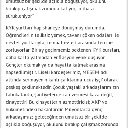
umutsuz bir şekilde açlıkla boğuşuyor, okulunu
bırakıp çalışmak zorunda kalıyor, intihara
sürükleniyor"
KYK yurtları hapishaneye dönüşmüş durumda.
Öğrencileri niteliksiz yemek, tavanı çöken odaları ile
devlet yurtlarıyla, cemaat evleri arasında tercihe
zorluyorlar. Bir ay geçinmemiz beklenen KYK bursları,
daha karta yatmadan enflasyon yenik düşüyor.
Gençler okumak ya da hayatta kalmak arasına
hapsedilmiştir. Liseli kardeşlerimiz, MESEM adı
altında sermayenin kanlı çarklarına 'ucuz işçi' olarak
peşkeş çekilmektedir. Çocuk yaştaki arkadaşlarımızın
fabrikalarda, şantiyelerde can vermesi kaza değil,
cinayettir! Bu cinayetlerin azmettiricisi; AKP ve
hükümetindeki bakanlardır. Milyonlarca genç
arkadaşımız; geleceğinden umutsuz bir şekilde
açlıkla boğuşuyor, okulunu bırakıp çalışmak zorunda