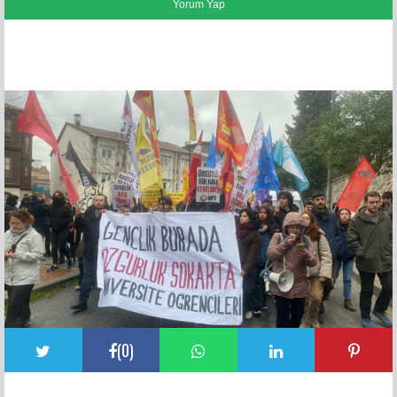
FACEBOOK YORUMLARI
(
0
)