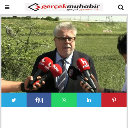
(
0
)