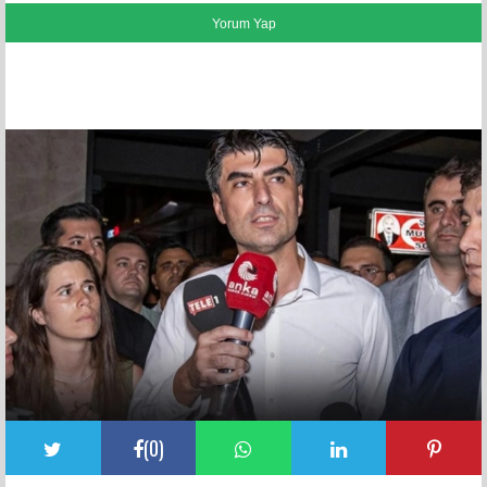
FACEBOOK YORUMLARI
(
0
)