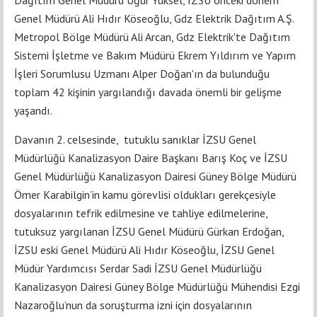
Dağıtım Genel Müdürü Uğur Yüksel, İZSU önceki dönem
Genel Müdürü Ali Hıdır Köseoğlu, Gdz Elektrik Dağıtım A.Ş.
Metropol Bölge Müdürü Ali Arcan, Gdz Elektrik'te Dağıtım
Sistemi İşletme ve Bakım Müdürü Ekrem Yıldırım ve Yapım
İşleri Sorumlusu Uzmanı Alper Doğan'ın da bulunduğu
toplam 42 kişinin yargılandığı davada önemli bir gelişme
yaşandı.
Davanın 2. celsesinde, tutuklu sanıklar İZSU Genel
Müdürlüğü Kanalizasyon Daire Başkanı Barış Koç ve İZSU
Genel Müdürlüğü Kanalizasyon Dairesi Güney Bölge Müdürü
Ömer Karabilgin’in kamu görevlisi oldukları gerekçesiyle
dosyalarının tefrik edilmesine ve tahliye edilmelerine,
tutuksuz yargılanan İZSU Genel Müdürü Gürkan Erdoğan,
İZSU eski Genel Müdürü Ali Hıdır Köseoğlu, İZSU Genel
Müdür Yardımcısı Serdar Sadi İZSU Genel Müdürlüğü
Kanalizasyon Dairesi Güney Bölge Müdürlüğü Mühendisi Ezgi
Nazaroğlu’nun da soruşturma izni için dosyalarının