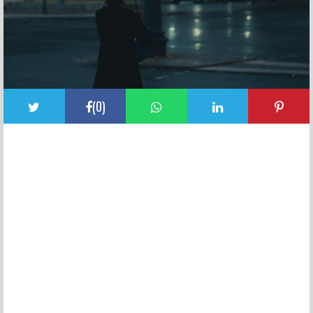
(
0
)