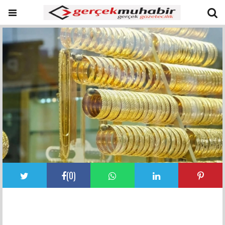
(
0
)