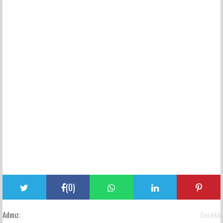
(
0
)
Adınız:
Gerekli