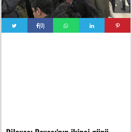
(
0
)