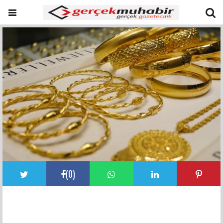
(
0
)