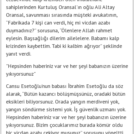
sahiplerinden Kurtuluş Oransal'ın oğlu Ali Altay
Oransal, savunması sırasında müşteki avukatının,
“Fabrikada 7 kişi can verdi, hiç mi vicdan azabı
duymadınız?” sorusuna, “Ölenlere Allah rahmet
eylesin. Başsağlığı dilerim ailelelere. Babamı kalp
krizinden kaybettim. Tabi ki kalbim ağrıyor” şeklinde
yanıt verdi.
"Hepsinden haberiniz var ve her şeyi babanızın üzerine
yıkıyorsunuz"
Cansu Esetoğlu’nun babası İbrahim Esetoğlu da söz
alarak, “Bütün kazancı bölüşmüşsünüz, oradaki bütün
eksikleri biliyorsunuz. Orada yangın merdiveni yok,
yangın söndürme sistemi yok. İş güvenlik uzmanı yok.
Hepsinden haberiniz var ve her şeyi babanızın üzerine
yıkıyorsunuz. Bizim çocuklarımız burada kömür oldu
hiç vicdan azabı çekiyor musunuz” sorusunu yöneltti.