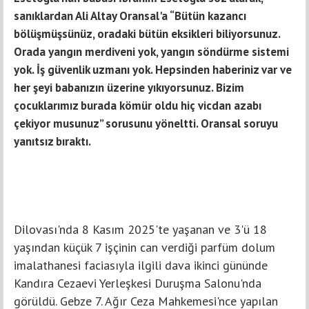
sanıklardan Ali Altay Oransal'a “Bütün kazancı
bölüşmüşsünüz, oradaki bütün eksikleri biliyorsunuz.
Orada yangın merdiveni yok, yangın söndürme sistemi
yok. İş güvenlik uzmanı yok. Hepsinden haberiniz var ve
her şeyi babanızın üzerine yıkıyorsunuz. Bizim
çocuklarımız burada kömür oldu hiç vicdan azabı
çekiyor musunuz” sorusunu yöneltti. Oransal soruyu
yanıtsız bıraktı.
Dilovası'nda 8 Kasım 2025'te yaşanan ve 3'ü 18
yaşından küçük 7 işçinin can verdiği parfüm dolum
imalathanesi faciasıyla ilgili dava ikinci gününde
Kandıra Cezaevi Yerleşkesi Duruşma Salonu'nda
görüldü. Gebze 7. Ağır Ceza Mahkemesi'nce yapılan