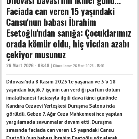
Dilovası Davası'nın ikinci günü...
Faciada can veren 15 yaşındaki
Cansu'nun babası İbrahim
Esetoğlu'ndan sanığa: Çocuklarımız
orada kömür oldu, hiç vicdan azabı
çekiyor musunuz
26 Mart 2026 - 09:48 |
Güncelleme:
26 Mart 2026 - 15:01
Dilovası'nda 8 Kasım 2025'te yaşanan ve 3'ü 18
yaşından küçük 7 işçinin can verdiği parfüm dolum
imalathanesi faciasıyla ilgili dava ikinci gününde
Kandıra Cezaevi Yerleşkesi Duruşma Salonu'nda
görüldü. Gebze 7. Ağır Ceza Mahkemesi'nce yapılan
yargılamada savunmalar devam etti. Duruşma
sırasında faciada can veren 15 yaşındaki Cansu
Esetoğlu’nun babası İbrahim Esetoğlu söz alarak,