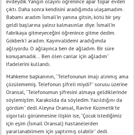
evdeydik. Yangın olayını öğrenince apar topar evden
çıktı. Daha sonra kendisini aradığımda ulaşamadım.
Babamı aradım İsmail’in yanına gitsin, kötü bir şey
geldi başlarına yalnız kalmasınlar diye. İsmail’in
fabrikaya gitmeyeceğini öğrenince gitme dedim.
Gökberk’i aradım. Kayınvalidemi aradığımda
ağlıyordu. O ağlayınca ben de ağladım. Bir süre
konuşamadık… Ben ölen canlar için ağladım”
ifadelerini kullandı.
Mahkeme başkanının, “Telefonunun imajı alınmış ama
çözülememiş. Telefonun şifreli miydi?” sorusu üzerine
Oransal, “Telefonumun şifresini almaya geldiklerinde
söylemiştim. Karakolda da söyledim. Yazıldığını da
gördüm” dedi. Aleyna Oransal, Ravive Kozmetik’te
sigortalı görünmesine ilişkin ise, “Çocuk istediğimiz
için eşim (İsmail Oransal) hastanelerden
yararlanabilmem için yaptırmış olabilir” dedi.