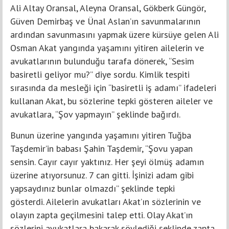
Ali Altay Oransal, Aleyna Oransal, Gökberk Güngör,
Güven Demirbaş ve Ünal Aslan’ın savunmalarının
ardından savunmasını yapmak üzere kürsüye gelen Ali
Osman Akat yangında yaşamını yitiren ailelerin ve
avukatlarının bulunduğu tarafa dönerek, “Sesim
basiretli geliyor mu?” diye sordu. Kimlik tespiti
sırasında da mesleği için “basiretli iş adamı” ifadeleri
kullanan Akat, bu sözlerine tepki gösteren aileler ve
avukatlara, “Şov yapmayın” şeklinde bağırdı.
Bunun üzerine yangında yaşamını yitiren Tuğba
Taşdemir’in babası Şahin Taşdemir, “Şovu yapan
sensin. Cayır cayır yaktınız. Her şeyi ölmüş adamın
üzerine atıyorsunuz. 7 can gitti. İşinizi adam gibi
yapsaydınız bunlar olmazdı” şeklinde tepki
gösterdi. Ailelerin avukatları Akat’ın sözlerinin ve
olayın zapta geçilmesini talep etti. Olay Akat’ın
sözlerini avukatlara bakarak söylediği şeklinde zapta