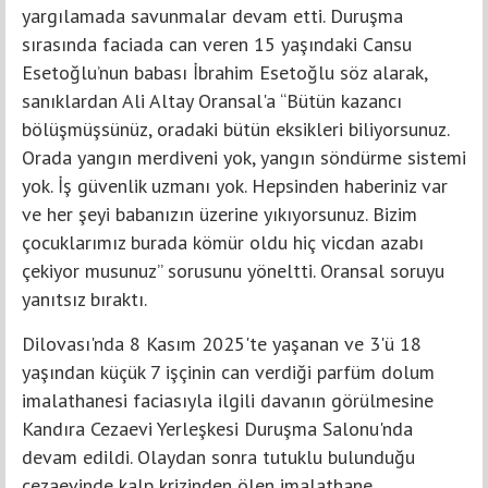
yargılamada savunmalar devam etti. Duruşma
sırasında faciada can veren 15 yaşındaki Cansu
Esetoğlu’nun babası İbrahim Esetoğlu söz alarak,
sanıklardan Ali Altay Oransal'a “Bütün kazancı
bölüşmüşsünüz, oradaki bütün eksikleri biliyorsunuz.
Orada yangın merdiveni yok, yangın söndürme sistemi
yok. İş güvenlik uzmanı yok. Hepsinden haberiniz var
ve her şeyi babanızın üzerine yıkıyorsunuz. Bizim
çocuklarımız burada kömür oldu hiç vicdan azabı
çekiyor musunuz” sorusunu yöneltti. Oransal soruyu
yanıtsız bıraktı.
Dilovası'nda 8 Kasım 2025'te yaşanan ve 3'ü 18
yaşından küçük 7 işçinin can verdiği parfüm dolum
imalathanesi faciasıyla ilgili davanın görülmesine
Kandıra Cezaevi Yerleşkesi Duruşma Salonu'nda
devam edildi. Olaydan sonra tutuklu bulunduğu
cezaevinde kalp krizinden ölen imalathane