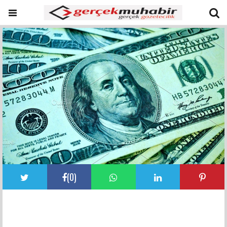
(
0
)