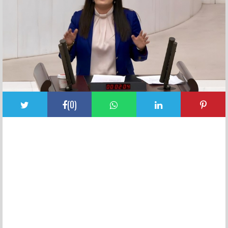
(
0
)