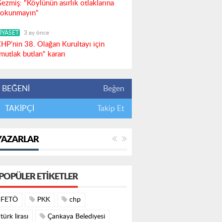
ezmiş: "Köylünün asırlık otlaklarına
okunmayın"
İYASET
3 ay önce
HP’nin 38. Olağan Kurultayı için
mutlak butlan" kararı
BEĞENİ
Beğen
TAKİPÇİ
Takip Et
YAZARLAR
POPÜLER ETIKETLER
FETÖ
PKK
chp
türk lirası
Çankaya Belediyesi