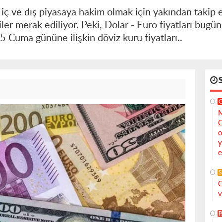
 iç ve dış piyasaya hakim olmak için yakından takip et
er merak ediliyor. Peki, Dolar - Euro fiyatları bugün
5 Cuma gününe ilişkin döviz kuru fiyatları..
M
C
o
y
e
S
C
v