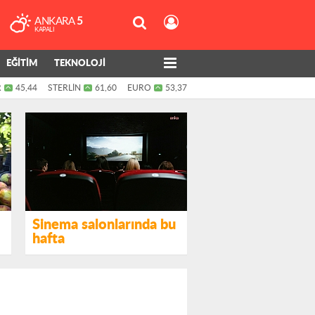
ANKARA
5
KAPALI
EĞİTİM
TEKNOLOJİ
R
45,44
STERLİN
61,60
EURO
53,37
Sinema salonlarında bu
hafta