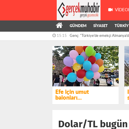
VIDEO
GÜNDEM
SİYASET
TÜRKİY
15:15
Genç: "Türkiye’de emekçi Almanya’d
çalışıyor,...
14:55
Kış’ın önergesi, AKP ve MHP milletve
reddedildi
Efe için umut
balonları...
Dolar/TL bugün