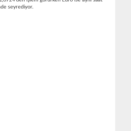
41,6724'den işlem görürken Euro ise aynı saat
nde seyrediyor.