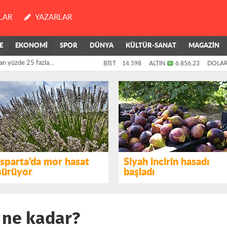
LAR
YAZARLAR
E
EKONOMİ
SPOR
DÜNYA
KÜLTÜR-SANAT
MAGAZİN
an yüzde 25 fazla
BİST
14.598
ALTIN
6.856,23
DOLA
killerinin oylarıyla
Isparta'da mor hasat
Siyah incirin hasadı
sürüyor
başladı
 ne kadar?