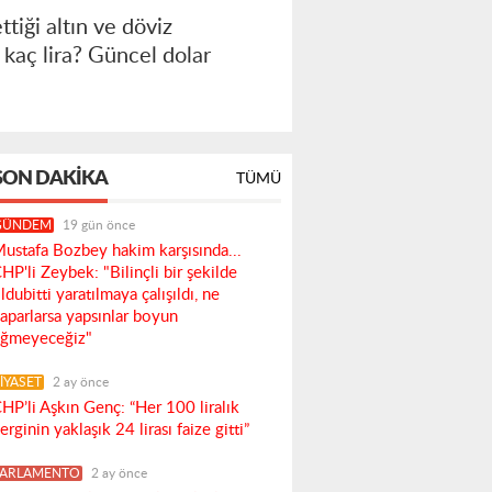
tiği altın ve döviz
 kaç lira? Güncel dolar
SON DAKIKA
TÜMÜ
GÜNDEM
19 gün önce
ustafa Bozbey hakim karşısında...
HP'li Zeybek: "Bilinçli bir şekilde
ldubitti yaratılmaya çalışıldı, ne
aparlarsa yapsınlar boyun
ğmeyeceğiz"
İYASET
2 ay önce
HP’li Aşkın Genç: “Her 100 liralık
erginin yaklaşık 24 lirası faize gitti”
PARLAMENTO
2 ay önce