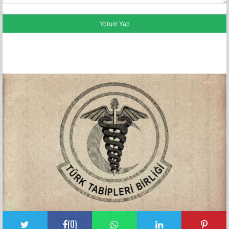
FACEBOOK YORUMLARI
(
0
)