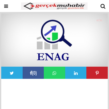
(
0
)