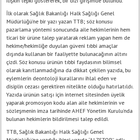
ilişkin tepki göstererek, bir dizi girişimde bulundu.
İlk olarak Sağlık Bakanlığı Halk Sağlığı Genel
Müdürlüğü’ne bir yazı yazan TTB; söz konusu
pazarlama yöntemi sonucunda aile hekimlerinin hem
ticari bir ürüne talep yaratarak reklam yapan hem de
hekime/hekimliğe duyulan güveni tıbbi amaçlar
dışında kullanan bir faaliyette bulunacağının altını
çizdi. Söz konusu ürünün tıbbi faydasının bilimsel
olarak kanıtlanmadığına da dikkat çekilen yazıda, bu
eylemlerin deontoloji kurallarını ihlal eden ve
disiplin cezası gerektiren nitelikte olduğu hatırlatıldı.
Yazıda ürünün satışı için internet sitesinden üyelik
yaparak promosyon kodu alan aile hekimlerinin ve
sözleşmenin imza tarihinde AHEF Yönetim Kurulu’nda
bulunan hekimlerin bildirilmesi talep edildi.
TTB, Sağlık Bakanlığı Halk Sağlığı Genel
Müdürlüğü’ne yazdığı ikinci yazıda “ALZSTOP” adlı