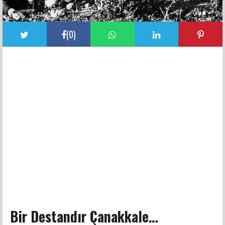
(
0
)
Bir Destandır Çanakkale…