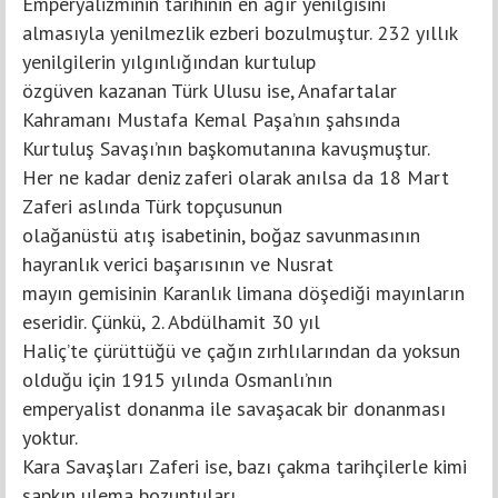
Emperyalizminin tarihinin en ağır yenilgisini
almasıyla yenilmezlik ezberi bozulmuştur. 232 yıllık
yenilgilerin yılgınlığından kurtulup
özgüven kazanan Türk Ulusu ise, Anafartalar
Kahramanı Mustafa Kemal Paşa’nın şahsında
Kurtuluş Savaşı’nın başkomutanına kavuşmuştur.
Her ne kadar deniz zaferi olarak anılsa da 18 Mart
Zaferi aslında Türk topçusunun
olağanüstü atış isabetinin, boğaz savunmasının
hayranlık verici başarısının ve Nusrat
mayın gemisinin Karanlık limana döşediği mayınların
eseridir. Çünkü, 2. Abdülhamit 30 yıl
Haliç’te çürüttüğü ve çağın zırhlılarından da yoksun
olduğu için 1915 yılında Osmanlı’nın
emperyalist donanma ile savaşacak bir donanması
yoktur.
Kara Savaşları Zaferi ise, bazı çakma tarihçilerle kimi
sapkın ulema bozuntuları