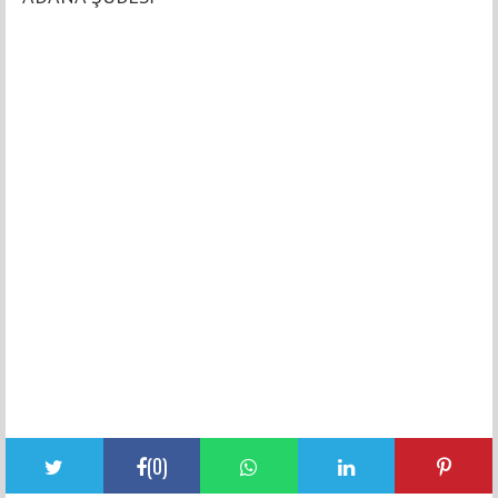
(
0
)