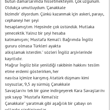
bütün damarlarımda hissetmekteyim. Çok üzgünüm.
Oldukça umutluydum. ‘Çanakkale
bizimdir’ diyordum. Çünkü kazanmak için askeri, parayı,
cephaneyi her şeyi
hesaplamıştım. Hepsinde çok üstündük. Mutlaka
yenecektik. Yalnız bir şeyi hesaba
katmamışım; Mustafa Kemal’i. Bağrımda İngiliz
gururu olmasa Türkleri ayakta
alkışlamak isterdim.” sözleri İngiliz arşivlerinde
kayıtlıdır.
Mağrur İngiliz bile yenildiği rakibinin hakkını teslim
etme erdemi gösterirken, her
nasılsa içimize karışmış Atatürk düşmanı kimi
soysuzlar, 9,5 ay sürmüş Çanakkale
Savaşları’nı tek bir güne indirgeyerek Kara Savaşları’nı
yok sayıp “Mustafa Kemal’siz
Çanakkale” yaratmak gibi aşağılık bir çabayı on
yıllardır sürdürüyorlar.