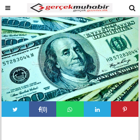
(
0
)