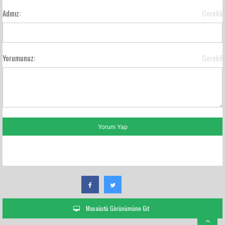
Adınız:
Gerekli
Yorumunuz:
Gerekli
FACEBOOK YORUMLARI
Masaüstü Görünümüne Git