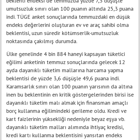
beklenti endeksi de temmuzda yüzde 7,3 düşüşle
umutsuzluk sınırı olan 100 puanın altında 25,3 puana
indi. TÜGE anket sonuçlarında temmuzdaki en düşük
endeks değerlerini oluşturan ev ve araç sahibi olma
beklentisi, uzun süredir kötümserlik-umutsuzluk
noktasında çakılmış durumda.
Ülke genelinde 4 bin 884 haneyi kapsayan tüketici
eğilimi anketinin temmuz sonuçlarında gelecek 12
ayda dayanıklı tüketim mallarına harcama yapma
beklentisi de yüzde 3,6 düşüşle 49,6 puana indi.
Karamsarlık sınırı olan 100 puanın yarısının da altına
inen bu beklentinin en kritik göstergelerinden birisi ise
dayanıklı tüketim malı almak için finansman amaçlı
borç kullanma eğilimindeki gerileme oldu. Kredi ve
kart faizlerinin yüksekliği nedeniyle beyaz eşya vb.
dayanıklı tüketim malları alımında ihtiyaç kredisi,
kredi kartı kullanma beklentisini yansıtan endeks