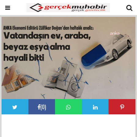
(
0
)