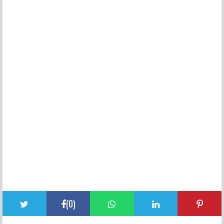
(
0
)