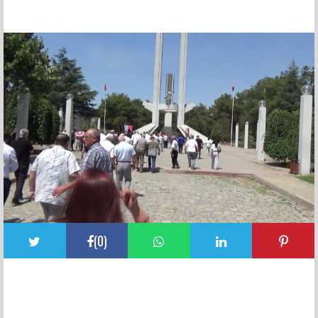
FACEBOOK YORUMLARI
(
0
)