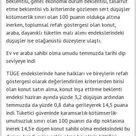
beklentisi, genel ekonomik durum beklentisi, tasarruf
etme beklentisi vb. kriterlerde gözlenen sert düşüşler
kötümserlik sınırı olan 100 puanın oldukça altına
inerken, toplumsal refah göstergesi olan konut,
araba, dayanıklı tüketim malı alımı endekslerindeki
düşüşler ise olağanüstü düzeylere ulaştı.
Ev ve araba sahibi olma umudu temmuzda tarihi dip
seviyeye indi
TÜGE endekslerinde hane halkları ve bireylerin refah
göstergesi olarak değerlendirilen kriterlerden birisi
olan konut satın alma, konut inşa ettirme beklenti
endeksi haziran ayında yüzde 3,2 düşüşün ardından
temmuzda da yüzde 0,8 daha gerileyerek 14,5 puana
indi. Tüketici güveninde karamsarlık-kötümserlik-
umutsuzluk sınırı olan 100 puanın da dip noktasına
inerek 14,5’e düşen konut sahibi olma endeksindeki bu