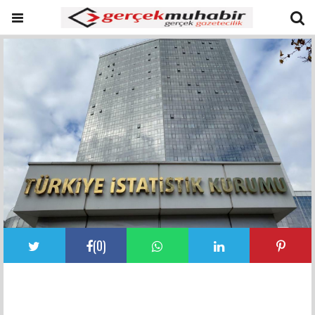
(
0
)