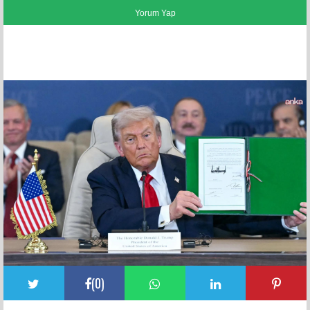
FACEBOOK YORUMLARI
(
0
)