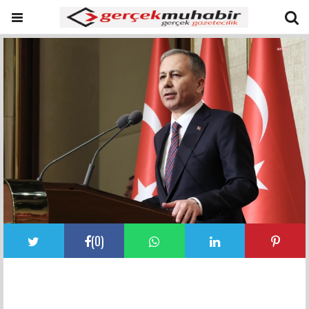
(
0
)