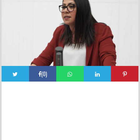
(
0
)