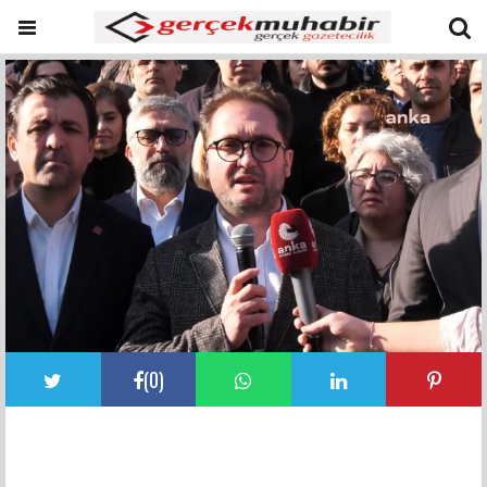
(
0
)