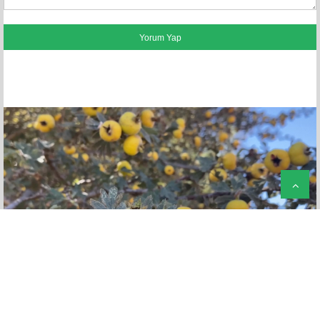
FACEBOOK YORUMLARI
(
0
)