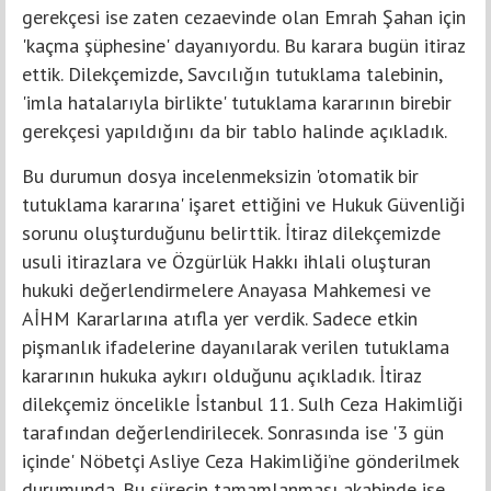
gerekçesi ise zaten cezaevinde olan Emrah Şahan için
'kaçma şüphesine' dayanıyordu. Bu karara bugün itiraz
ettik. Dilekçemizde, Savcılığın tutuklama talebinin,
'imla hatalarıyla birlikte' tutuklama kararının birebir
gerekçesi yapıldığını da bir tablo halinde açıkladık.
Bu durumun dosya incelenmeksizin 'otomatik bir
tutuklama kararına' işaret ettiğini ve Hukuk Güvenliği
sorunu oluşturduğunu belirttik. İtiraz dilekçemizde
usuli itirazlara ve Özgürlük Hakkı ihlali oluşturan
hukuki değerlendirmelere Anayasa Mahkemesi ve
AİHM Kararlarına atıfla yer verdik. Sadece etkin
pişmanlık ifadelerine dayanılarak verilen tutuklama
kararının hukuka aykırı olduğunu açıkladık. İtiraz
dilekçemiz öncelikle İstanbul 11. Sulh Ceza Hakimliği
tarafından değerlendirilecek. Sonrasında ise '3 gün
içinde' Nöbetçi Asliye Ceza Hakimliği’ne gönderilmek
durumunda. Bu sürecin tamamlanması akabinde ise