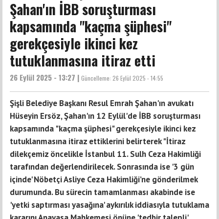
Şahan'ın İBB soruşturması
kapsamında "kaçma şüphesi"
gerekçesiyle ikinci kez
tutuklanmasına itiraz etti
26 Eylül 2025 - 13:27 |
Güncelleme:
26 Eylül 2025 - 14:55
Şişli Belediye Başkanı Resul Emrah Şahan'ın avukatı
Hüseyin Ersöz, Şahan'ın 12 Eylül'de İBB soruşturması
kapsamında "kaçma şüphesi" gerekçesiyle ikinci kez
tutuklanmasına itiraz ettiklerini belirterek "İtiraz
dilekçemiz öncelikle İstanbul 11. Sulh Ceza Hakimliği
tarafından değerlendirilecek. Sonrasında ise '3 gün
içinde' Nöbetçi Asliye Ceza Hakimliği’ne gönderilmek
durumunda. Bu sürecin tamamlanması akabinde ise
'yetki saptırması yasağına' aykırılık iddiasıyla tutuklama
kararını Anayasa Mahkemesi önüne 'tedbir talepli'