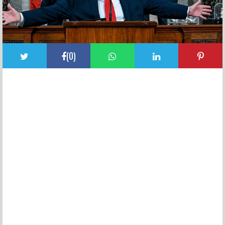
(
0
)