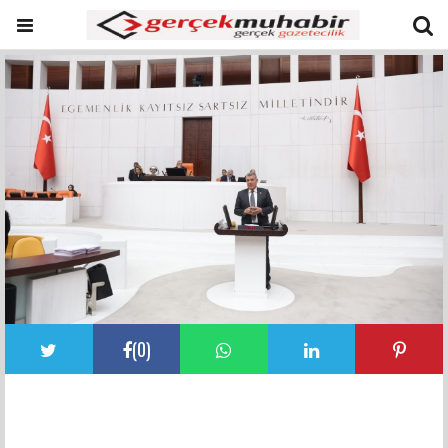
(
0
)