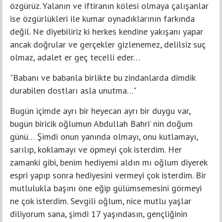
özgürüz. Yalanın ve iftiranın kölesi olmaya çalışanlar
ise özgürlükleri ile kumar oynadıklarının farkında
değil. Ne diyebiliriz ki herkes kendine yakışanı yapar
ancak doğrular ve gerçekler gizlenemez, delilsiz suç
olmaz, adalet er geç tecelli eder…
"Babanı ve babanla birlikte bu zindanlarda dimdik
durabilen dostları asla unutma…"
Bugün içimde ayrı bir heyecan ayrı bir duygu var,
bugün biricik oğlumun Abdullah Bahri’ nin doğum
günü… Şimdi onun yanında olmayı, onu kutlamayı,
sarılıp, koklamayı ve öpmeyi çok isterdim. Her
zamanki gibi, benim hediyemi aldın mı oğlum diyerek
espri yapıp sonra hediyesini vermeyi çok isterdim. Bir
mutlulukla başını öne eğip gülümsemesini görmeyi
ne çok isterdim. Sevgili oğlum, nice mutlu yaşlar
diliyorum sana, şimdi 17 yaşındasın, gençliğinin