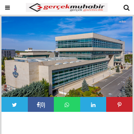
(
0
)