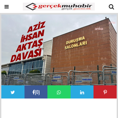
(
0
)