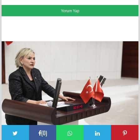
FACEBOOK YORUMLARI
(
0
)