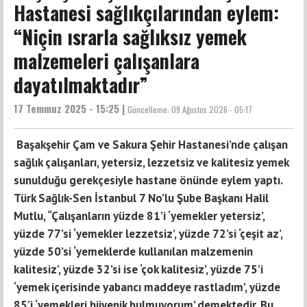
Hastanesi sağlıkçılarından eylem:
“Niçin ısrarla sağlıksız yemek
malzemeleri çalışanlara
dayatılmaktadır”
17 Temmuz 2025 - 15:25 |
Güncelleme:
09 Ağustos 2026 - 05:17
Başakşehir Çam ve Sakura Şehir Hastanesi’nde çalışan
sağlık çalışanları, yetersiz, lezzetsiz ve kalitesiz yemek
sunulduğu gerekçesiyle hastane önünde eylem yaptı.
Türk Sağlık-Sen İstanbul 7 No’lu Şube Başkanı Halil
Mutlu, “Çalışanların yüzde 81’i ‘yemekler yetersiz’,
yüzde 77’si ‘yemekler lezzetsiz’, yüzde 72’si ‘çeşit az’,
yüzde 50’si ‘yemeklerde kullanılan malzemenin
kalitesiz’, yüzde 32’si ise ‘çok kalitesiz’, yüzde 75’i
‘yemek içerisinde yabancı maddeye rastladım’, yüzde
85’i ‘yemekleri hijyenik bulmuyorum’ demektedir. Bu