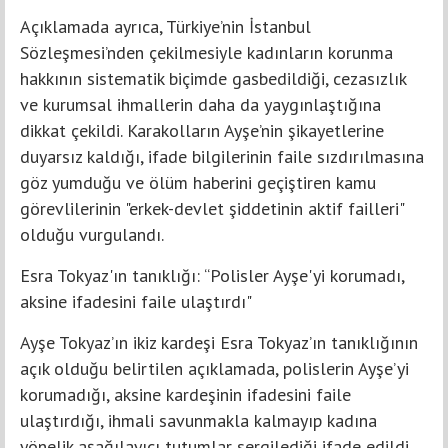
Açıklamada ayrıca, Türkiye’nin İstanbul
Sözleşmesi’nden çekilmesiyle kadınların korunma
hakkının sistematik biçimde gasbedildiği, cezasızlık
ve kurumsal ihmallerin daha da yaygınlaştığına
dikkat çekildi. Karakolların Ayşe’nin şikayetlerine
duyarsız kaldığı, ifade bilgilerinin faile sızdırılmasına
göz yumduğu ve ölüm haberini geçiştiren kamu
görevlilerinin "erkek-devlet şiddetinin aktif failleri"
olduğu vurgulandı.
Esra Tokyaz'ın tanıklığı: “Polisler Ayşe'yi korumadı,
aksine ifadesini faile ulaştırdı"
Ayşe Tokyaz’ın ikiz kardeşi Esra Tokyaz’ın tanıklığının
açık olduğu belirtilen açıklamada, polislerin Ayşe’yi
korumadığı, aksine kardeşinin ifadesini faile
ulaştırdığı, ihmali savunmakla kalmayıp kadına
yönelik aşağılayıcı tutumlar sergilediği ifade edildi.