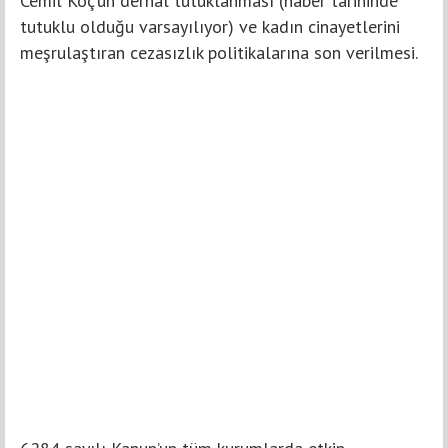
Cemil Koç’un derhal tutuklanması (haber tarihinde
tutuklu olduğu varsayılıyor) ve kadın cinayetlerini
meşrulaştıran cezasızlık politikalarına son verilmesi.