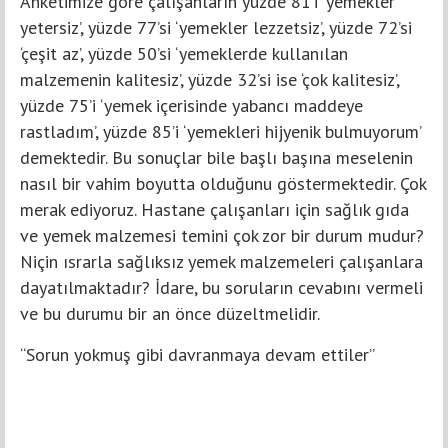
Anketimize göre çalışanların yüzde 81’i ‘yemekler
yetersiz’, yüzde 77’si ‘yemekler lezzetsiz’, yüzde 72’si
‘çeşit az’, yüzde 50’si ‘yemeklerde kullanılan
malzemenin kalitesiz’, yüzde 32’si ise ‘çok kalitesiz’,
yüzde 75’i ‘yemek içerisinde yabancı maddeye
rastladım’, yüzde 85’i ‘yemekleri hijyenik bulmuyorum’
demektedir. Bu sonuçlar bile başlı başına meselenin
nasıl bir vahim boyutta olduğunu göstermektedir. Çok
merak ediyoruz. Hastane çalışanları için sağlık gıda
ve yemek malzemesi temini çok zor bir durum mudur?
Niçin ısrarla sağlıksız yemek malzemeleri çalışanlara
dayatılmaktadır? İdare, bu soruların cevabını vermeli
ve bu durumu bir an önce düzeltmelidir.
“Sorun yokmuş gibi davranmaya devam ettiler”