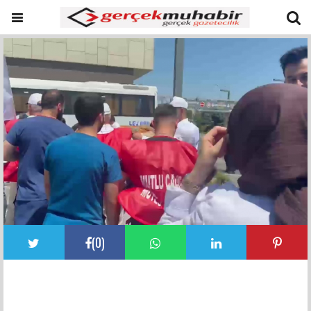
(
0
)