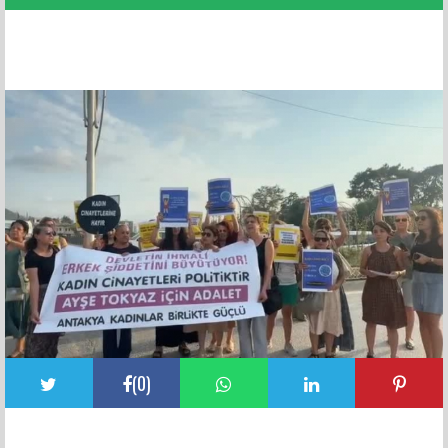
FACEBOOK YORUMLARI
(
0
)