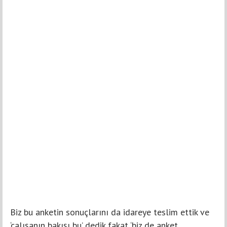
Biz bu anketin sonuçlarını da idareye teslim ettik ve
‘çalışanın bakışı bu’ dedik fakat ‘biz de anket