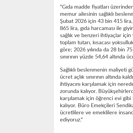
"Gıda madde fiyatları üzerinden
memur ailesinin sağlıklı beslen
Şubat 2026 için 43 bin 415 lira,
865 lira, gıda harcaması ile giyim
sağlık ve benzeri ihtiyaçlar içi
toplam tutarı, kısacası yoksullu
göre; 2026 yılında da 28 bin 75 l
sınırının yüzde 54,64 altında ü
Sağlıklı beslenmenin maliyeti gü
ücret açlık sınırının altında k
ihtiyacını karşılamak için ner
zorunda kalıyor. Büyükşehirler
karşılamak için öğrenci evi gib
kalıyor. Büro Emekçileri Sendik
ücretlilere ve emeklilere insan
ediyoruz."