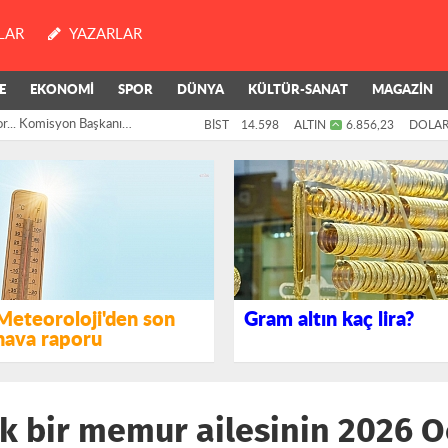
LAR
YAZARLAR
E
EKONOMİ
SPOR
DÜNYA
KÜLTÜR-SANAT
MAGAZİN
or... Komisyon Başkanı
BİST
14.598
ALTIN
6.856,23
DOLA
i: "Şu anda...
Meteoroloji'den son
Gram altın kaç lira?
hava raporu
ik bir memur ailesinin 2026 O