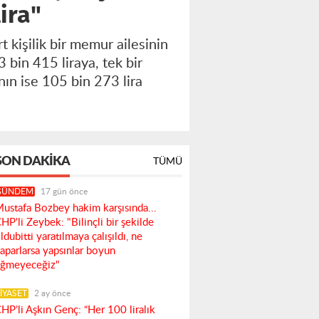
lira"
 kişilik bir memur ailesinin
 bin 415 liraya, tek bir
ının ise 105 bin 273 lira
SON DAKIKA
TÜMÜ
GÜNDEM
17 gün önce
ustafa Bozbey hakim karşısında...
HP'li Zeybek: "Bilinçli bir şekilde
ldubitti yaratılmaya çalışıldı, ne
aparlarsa yapsınlar boyun
ğmeyeceğiz"
İYASET
2 ay önce
HP’li Aşkın Genç: “Her 100 liralık