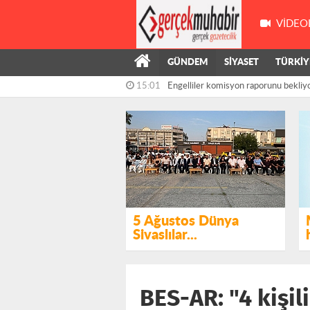
VIDEO
GÜNDEM
SİYASET
TÜRKİY
15:01
Engelliler komisyon raporunu bekliy
Kasapoğlu:...
14:41
Ümit Özdağ'dan "çerçeve yasa" tepkis
5 Ağustos Dünya
Sivaslılar...
BES-AR: "4 kişil