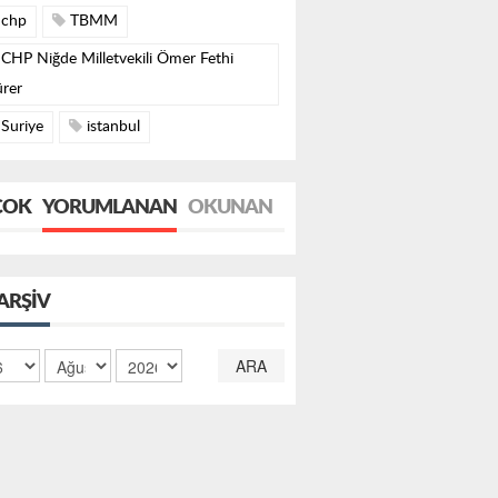
chp
TBMM
CHP Niğde Milletvekili Ömer Fethi
rer
Suriye
istanbul
ÇOK
YORUMLANAN
OKUNAN
ARŞIV
ARA