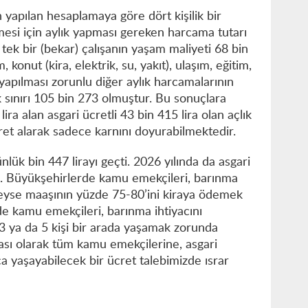
 yapılan hesaplamaya göre dört kişilik bir
mesi için aylık yapması gereken harcama tutarı
 tek bir (bekar) çalışanın yaşam maliyeti 68 bin
, konut (kira, elektrik, su, yakıt), ulaşım, eğitim,
n yapılması zorunlu diğer aylık harcamalarının
k sınırı 105 bin 273 olmuştur. Bu sonuçlara
ira alan asgari ücretli 43 bin 415 lira olan açlık
cret alarak sadece karnını doyurabilmektedir.
nlük bin 447 lirayı geçti. 2026 yılında da asgari
aldı. Büyükşehirlerde kamu emekçileri, barınma
edeyse maaşının yüzde 75-80’ini kiraya ödemek
de kamu emekçileri, barınma ihtiyacını
i 3 ya da 5 kişi bir arada yaşamak zorunda
ası olarak tüm kamu emekçilerine, asgari
ca yaşayabilecek bir ücret talebimizde ısrar