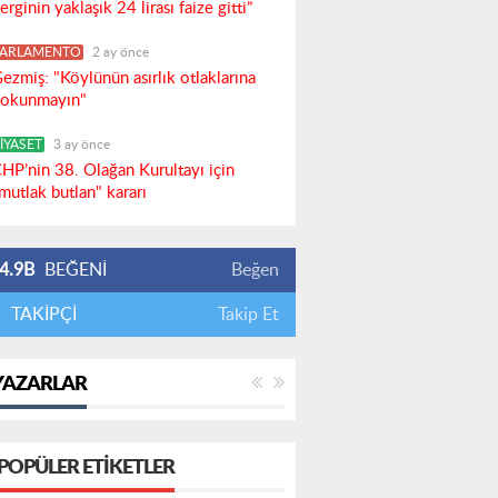
erginin yaklaşık 24 lirası faize gitti”
PARLAMENTO
2 ay önce
ezmiş: "Köylünün asırlık otlaklarına
okunmayın"
İYASET
3 ay önce
HP’nin 38. Olağan Kurultayı için
mutlak butlan" kararı
4.9B
BEĞENİ
Beğen
TAKİPÇİ
Takip Et
YAZARLAR
POPÜLER ETIKETLER