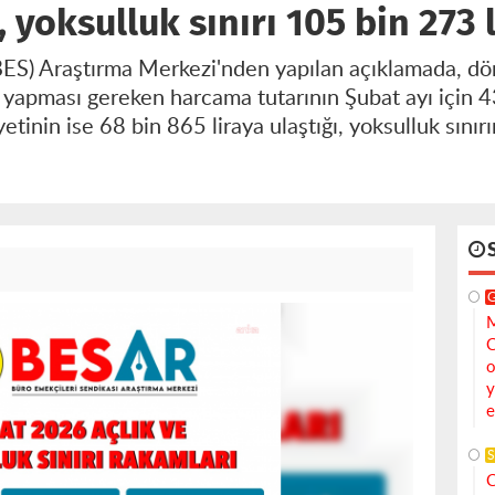
, yoksulluk sınırı 105 bin 273 
ES) Araştırma Merkezi'nden yapılan açıklamada, dört
k yapması gereken harcama tutarının Şubat ayı için 43
etinin ise 68 bin 865 liraya ulaştığı, yoksulluk sınır
M
C
o
y
e
S
C