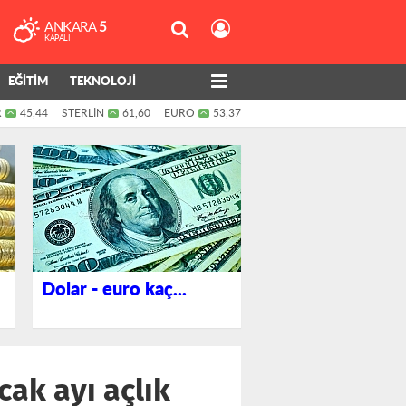
ANKARA
5
KAPALI
EĞİTİM
TEKNOLOJİ
R
45,44
STERLİN
61,60
EURO
53,37
Dolar - euro kaç...
cak ayı açlık