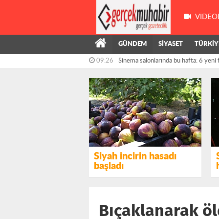
VIDEO
GÜNDEM
SİYASET
TÜRKİY
09:26
Sinema salonlarında bu hafta: 6 yeni 
Siyah incirin hasadı
başladı
Bıçaklanarak öl