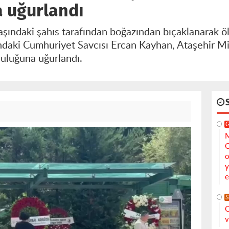
 uğurlandı
aşındaki şahıs tarafından boğazından bıçaklanarak ö
ındaki Cumhuriyet Savcısı Ercan Kayhan, Ataşehir M
uluğuna uğurlandı.
M
C
o
y
e
S
C
v