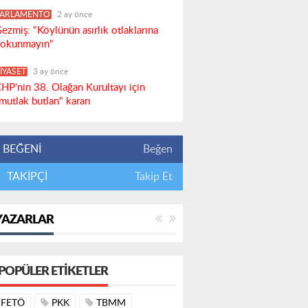
PARLAMENTO
2 ay önce
ezmiş: "Köylünün asırlık otlaklarına
okunmayın"
İYASET
3 ay önce
HP’nin 38. Olağan Kurultayı için
mutlak butlan" kararı
BEĞENİ
Beğen
TAKİPÇİ
Takip Et
YAZARLAR
POPÜLER ETIKETLER
FETÖ
PKK
TBMM