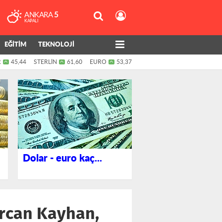
ANKARA
5
KAPALI
EĞİTİM
TEKNOLOJİ
R
45,44
STERLİN
61,60
EURO
53,37
Dolar - euro kaç...
Ercan Kayhan,