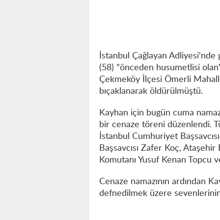
İstanbul Çağlayan Adliyesi'nd
(58) "önceden husumetlisi olan"
Çekmeköy İlçesi Ömerli Mahall
bıçaklanarak öldürülmüştü.
Kayhan için bugün cuma namazı
bir cenaze töreni düzenlendi. T
İstanbul Cumhuriyet Başsavcısı
Başsavcısı Zafer Koç, Ataşehir
Komutanı Yusuf Kenan Topcu ve 
Cenaze namazının ardından Kay
defnedilmek üzere sevenlerinin 