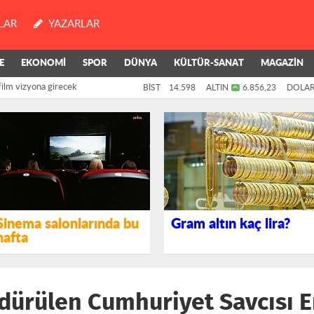
LAR
YAZARLAR
E
EKONOMİ
SPOR
DÜNYA
KÜLTÜR-SANAT
MAGAZİN
film vizyona girecek
BİST
14.598
ALTIN
6.856,23
DOLA
Sinema salonlarında bu
Gram altın kaç lira?
hafta
dürülen Cumhuriyet Savcısı 