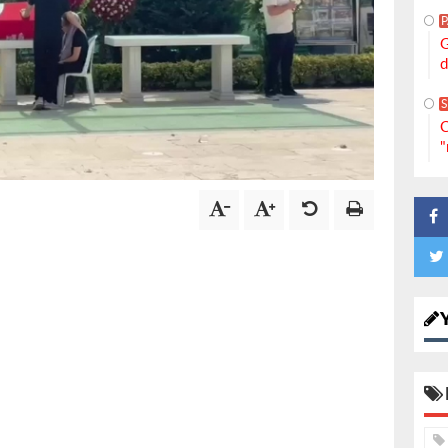
G
d
S
C
"