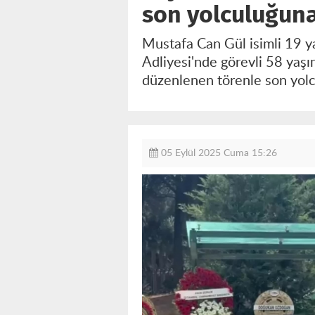
son yolculuğuna
Mustafa Can Gül isimli 19 y
Adliyesi'nde görevli 58 yaş
düzenlenen törenle son yolc
05 Eylül 2025 Cuma 15:26