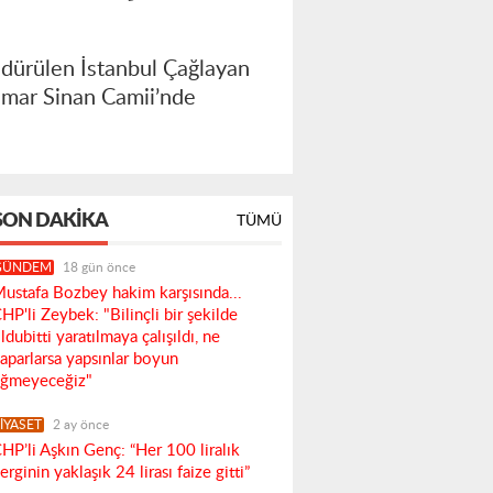
ldürülen İstanbul Çağlayan
imar Sinan Camii’nde
SON DAKIKA
TÜMÜ
GÜNDEM
18 gün önce
ustafa Bozbey hakim karşısında...
HP'li Zeybek: "Bilinçli bir şekilde
ldubitti yaratılmaya çalışıldı, ne
aparlarsa yapsınlar boyun
ğmeyeceğiz"
İYASET
2 ay önce
HP’li Aşkın Genç: “Her 100 liralık
erginin yaklaşık 24 lirası faize gitti”