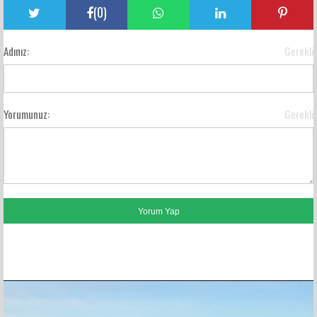
(
0
)
Adınız:
Gerekli
Yorumunuz:
Gerekli
FACEBOOK YORUMLARI