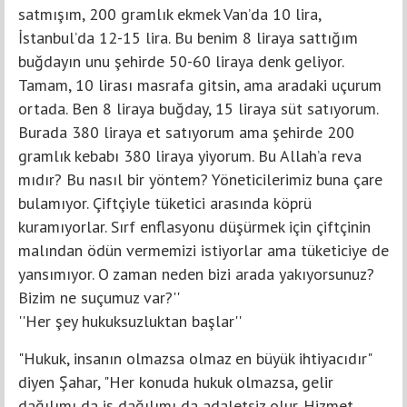
satmışım, 200 gramlık ekmek Van’da 10 lira,
İstanbul’da 12-15 lira. Bu benim 8 liraya sattığım
buğdayın unu şehirde 50-60 liraya denk geliyor.
Tamam, 10 lirası masrafa gitsin, ama aradaki uçurum
ortada. Ben 8 liraya buğday, 15 liraya süt satıyorum.
Burada 380 liraya et satıyorum ama şehirde 200
gramlık kebabı 380 liraya yiyorum. Bu Allah’a reva
mıdır? Bu nasıl bir yöntem? Yöneticilerimiz buna çare
bulamıyor. Çiftçiyle tüketici arasında köprü
kuramıyorlar. Sırf enflasyonu düşürmek için çiftçinin
malından ödün vermemizi istiyorlar ama tüketiciye de
yansımıyor. O zaman neden bizi arada yakıyorsunuz?
Bizim ne suçumuz var?''
''Her şey hukuksuzluktan başlar''
"Hukuk, insanın olmazsa olmaz en büyük ihtiyacıdır"
diyen Şahar, "Her konuda hukuk olmazsa, gelir
dağılımı da iş dağılımı da adaletsiz olur. Hizmet