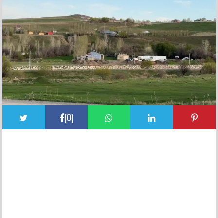
(
0
)