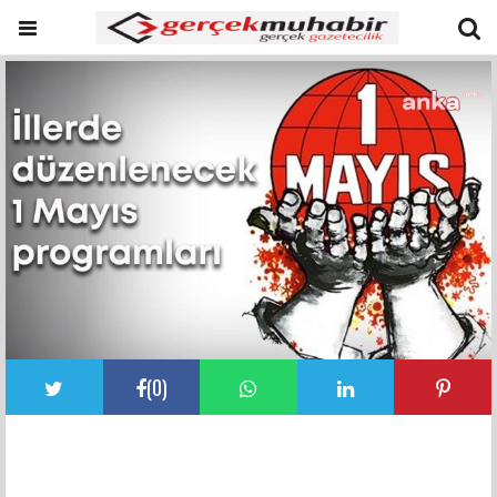
(
0
)