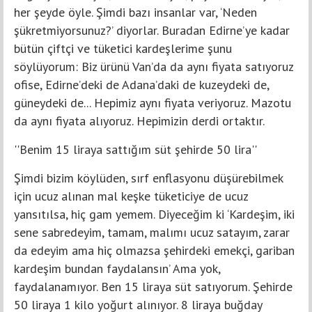
her şeyde öyle. Şimdi bazı insanlar var, ‘Neden
şükretmiyorsunuz?’ diyorlar. Buradan Edirne’ye kadar
bütün çiftçi ve tüketici kardeşlerime şunu
söylüyorum: Biz ürünü Van’da da aynı fiyata satıyoruz
ofise, Edirne’deki de Adana’daki de kuzeydeki de,
güneydeki de... Hepimiz aynı fiyata veriyoruz. Mazotu
da aynı fiyata alıyoruz. Hepimizin derdi ortaktır.
''Benim 15 liraya sattığım süt şehirde 50 lira''
Şimdi bizim köylüden, sırf enflasyonu düşürebilmek
için ucuz alınan mal keşke tüketiciye de ucuz
yansıtılsa, hiç gam yemem. Diyeceğim ki ‘Kardeşim, iki
sene sabredeyim, tamam, malımı ucuz satayım, zarar
da edeyim ama hiç olmazsa şehirdeki emekçi, gariban
kardeşim bundan faydalansın’ Ama yok,
faydalanamıyor. Ben 15 liraya süt satıyorum. Şehirde
50 liraya 1 kilo yoğurt alınıyor. 8 liraya buğday