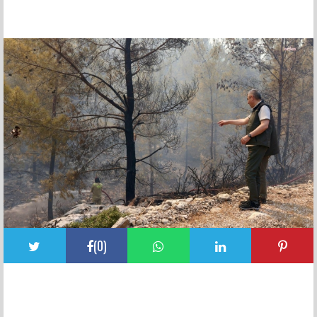
FACEBOOK YORUMLARI
(
0
)