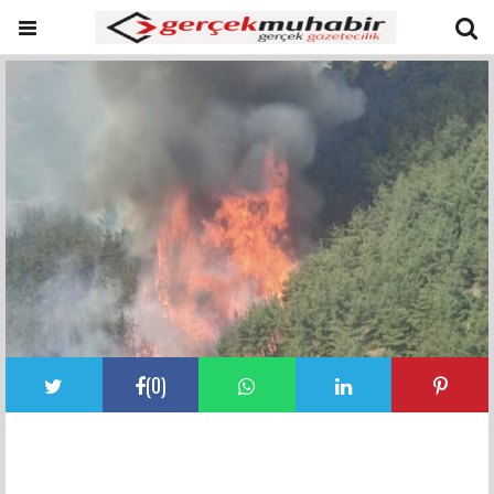
(
0
)