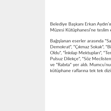
Belediye Başkanı Erkan Aydın’ı
Müzesi Kütüphanesi’ne teslim e
Bağışlanan eserler arasında "Sa
Demokrat", "Çıkmaz Sokak", "Bir
Oldu", "İnkılap Mektupları", "Te
Pulsuz Dilekçe", "Söz Meclisten İ
ve "Rabıta" yer aldı. Mumcu’nun
kütüphane raflarına tek tek dizil