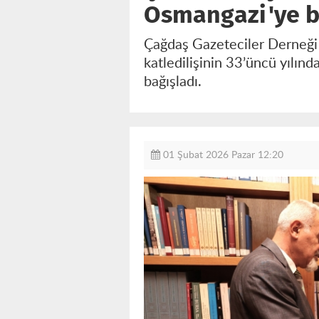
Osmangazi'ye b
Çağdaş Gazeteciler Derneği
katledilişinin 33’üncü yılı
bağışladı.
01 Şubat 2026 Pazar 12:20