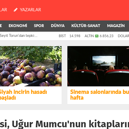
LAR
YAZARLAR
E
EKONOMİ
SPOR
DÜNYA
KÜLTÜR-SANAT
MAGAZİN
Seyit Torun'dan tepki:...
BİST
14.598
ALTIN
6.856,23
DOLA
nce, Onları Suça İten
Siyah incirin hasadı
Sinema salonlarında bu
başladı
hafta
i, Uğur Mumcu'nun kitapları