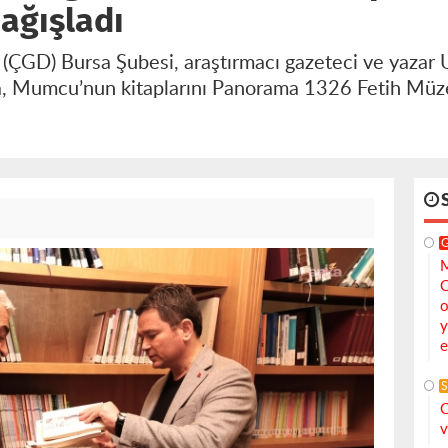
ağışladı
 (ÇGD) Bursa Şubesi, araştırmacı gazeteci ve yaza
nda, Mumcu’nun kitaplarını Panorama 1326 Fetih Müz
M
C
o
y
e
S
C
v