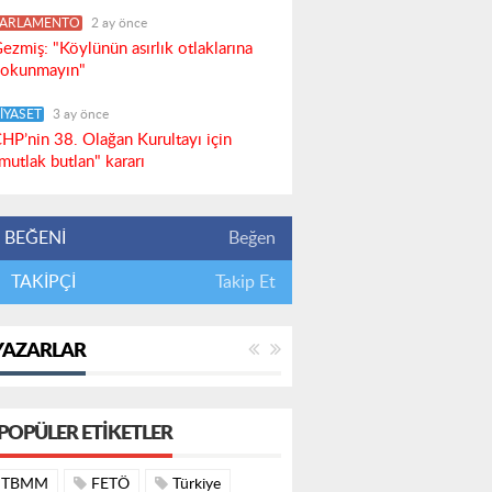
PARLAMENTO
2 ay önce
ezmiş: "Köylünün asırlık otlaklarına
okunmayın"
İYASET
3 ay önce
HP’nin 38. Olağan Kurultayı için
mutlak butlan" kararı
BEĞENİ
Beğen
TAKİPÇİ
Takip Et
YAZARLAR
POPÜLER ETIKETLER
TBMM
FETÖ
Türkiye