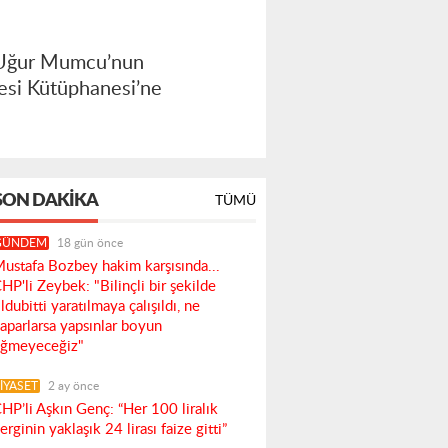
r Uğur Mumcu’nun
esi Kütüphanesi’ne
SON DAKIKA
TÜMÜ
GÜNDEM
18 gün önce
ustafa Bozbey hakim karşısında...
HP'li Zeybek: "Bilinçli bir şekilde
ldubitti yaratılmaya çalışıldı, ne
aparlarsa yapsınlar boyun
ğmeyeceğiz"
İYASET
2 ay önce
HP’li Aşkın Genç: “Her 100 liralık
erginin yaklaşık 24 lirası faize gitti”