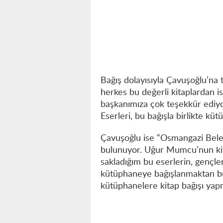
Bağış dolayısıyla Çavuşoğlu’na
herkes bu değerli kitaplardan is
başkanımıza çok teşekkür ediy
Eserleri, bu bağışla birlikte k
Çavuşoğlu ise “Osmangazi Beled
bulunuyor. Uğur Mumcu’nun kitap
sakladığım bu eserlerin, gençle
kütüphaneye bağışlanmaktan bü
kütüphanelere kitap bağışı yapm