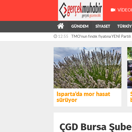
VIDEO
GÜNDEM
SİYASET
TÜRKİY
12:55
TMO’nun fındık fiyatına YENİ Partili 
12:30
Gürer: “Çocukları Cezalandırmadan Ö
Nedenleri...
Isparta'da mor hasat
sürüyor
ÇGD Bursa Şubes