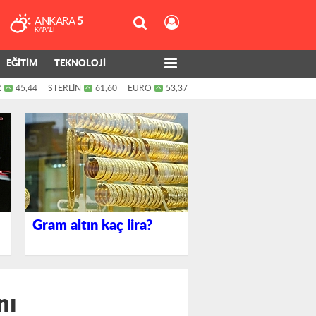
ANKARA
5
KAPALI
EĞİTİM
TEKNOLOJİ
R
45,44
STERLİN
61,60
EURO
53,37
Gram altın kaç lira?
nı