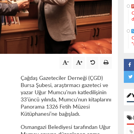
G
d
S
C
"
Çağdaş Gazeteciler Derneği (ÇGD)
Bursa Şubesi, araştırmacı gazeteci ve
yazar Uğur Mumcu’nun katledilişinin
33’üncü yılında, Mumcu’nun kitaplarını
Panorama 1326 Fetih Müzesi
Kütüphanesi’ne bağışladı.
Osmangazi Belediyesi tarafından Uğur