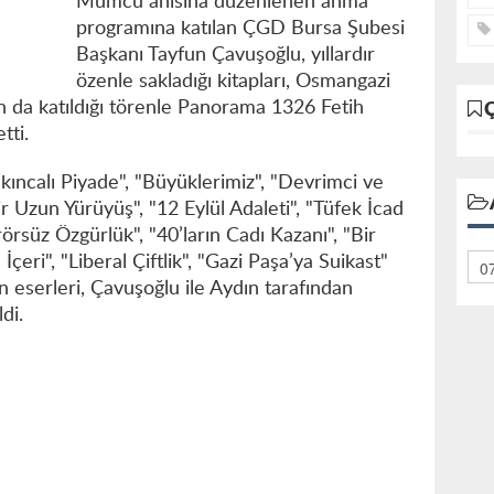
Mumcu anısına düzenlenen anma
programına katılan ÇGD Bursa Şubesi
Başkanı Tayfun Çavuşoğlu, yıllardır
özenle sakladığı kitapları, Osmangazi
n da katıldığı törenle Panorama 1326 Fetih
tti.
kıncalı Piyade", "Büyüklerimiz", "Devrimci ve
 Uzun Yürüyüş", "12 Eylül Adaleti", "Tüfek İcad
rörsüz Özgürlük", "40’ların Cadı Kazanı", "Bir
çeri", "Liberal Çiftlik", "Gazi Paşa’ya Suikast"
 eserleri, Çavuşoğlu ile Aydın tarafından
di.