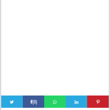
(
0
)