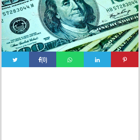
(
0
)