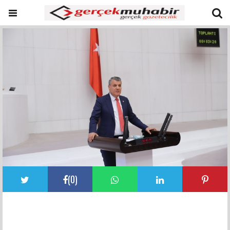
(
0
)