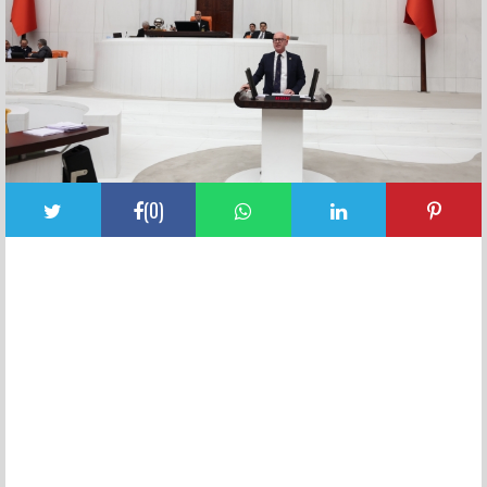
(
0
)