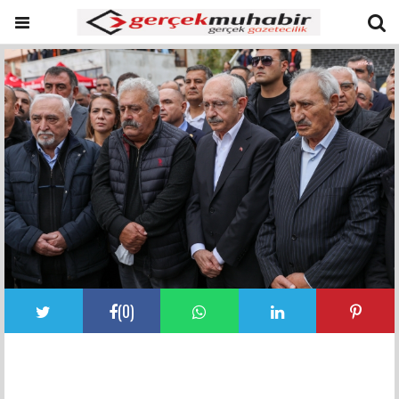
(
0
)