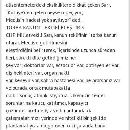
düzenlemelerdeki eksikliklere dikkat çeken Sarı,
“Külliye’den gelen neyse o geçiyor;
Meclisin iradesi yok sayılıyor” dedi.
TORBA KANUN TEKLİFİ ELEŞTİRİSİ
CHP Milletvekili Sarı, kanun teklifinin “torba kanun”
olarak Meclis’e getirilmesini
eleştirdiğini belirterek, “İçerisinde uzunca süreden
beri, sürekli dile getirdiğimiz her
şey var; doktorlar var, eczacılar var, optisyenler var,
diş hekimleri var, organ naklî
var, kenevir var, sahra hastanesi var, ne ararsanız var
ve burada ortak mutabakatla
da bir sonuç almak istiyoruz. Ülkemizin temel
sorunlarına kalıcı, katılımcı, kapsayıcı
çözümler üretmeliyiz ve bu anlamda da
çalışmalarımızı yerinde ve nitelikli bir şekilde
planlamalıyız ama görünen o ki şu anda bunu