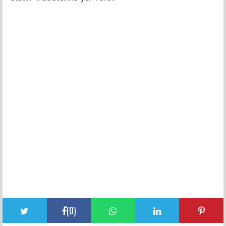
(
0
)