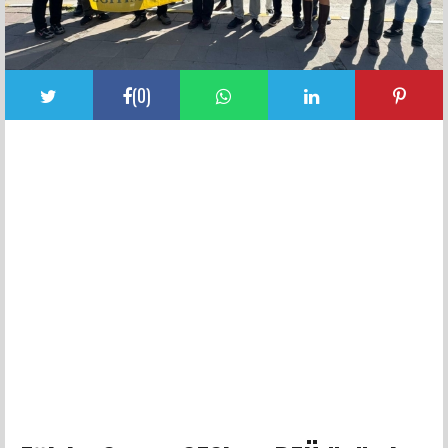
(
0
)