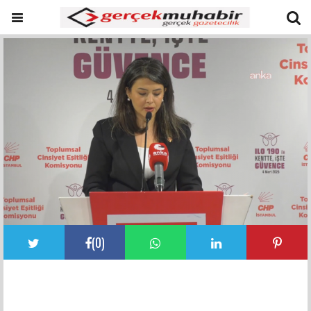
(
0
)