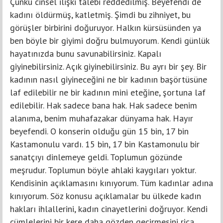
Çünkü cinsel ilişki talebi reddedilmiş. Beyefendi de
kadını öldürmüş, katletmiş. Şimdi bu zihniyet, bu
görüşler birbirini doğuruyor. Halkın kürsüsünden ya
ben böyle bir giyimi doğru bulmuyorum. Kendi günlük
hayatınızda bunu savunabilirsiniz. Kapalı
giyinebilirsiniz. Açık giyinebilirsiniz. Bu ayrı bir şey. Bir
kadının nasıl giyineceğini ne bir kadının başörtüsüne
laf edilebilir ne bir kadının mini eteğine, şortuna laf
edilebilir. Hak sadece bana hak. Hak sadece benim
alanıma, benim muhafazakar dünyama hak. Hayır
beyefendi. O konserin olduğu gün 15 bin, 17 bin
Kastamonulu vardı. 15 bin, 17 bin Kastamonulu bir
sanatçıyı dinlemeye geldi. Toplumun gözünde
meşrudur. Toplumun böyle ahlaki kaygıları yoktur.
Kendisinin açıklamasını kınıyorum. Tüm kadınlar adına
kınıyorum. Söz konusu açıklamalar bu ülkede kadın
hakları ihlallerini, kadın cinayetlerini doğruyor. Kendi
cümlelerini bir kere daha gözden geçirmesini rica