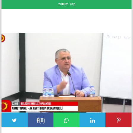
FACEBOOK YORUMLARI
(
0
)