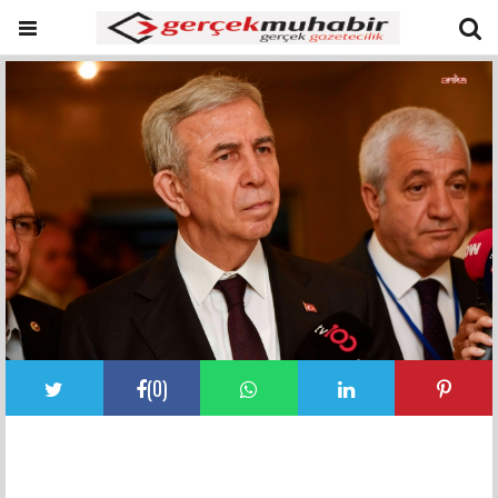
(
0
)