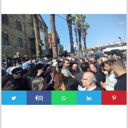
FACEBOOK YORUMLARI
(
0
)