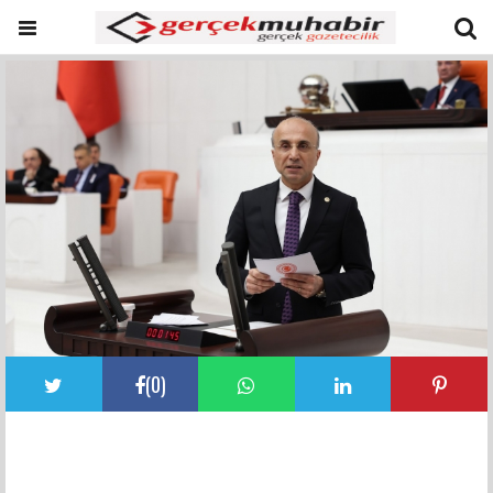
(
0
)