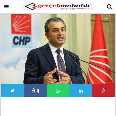
(
0
)