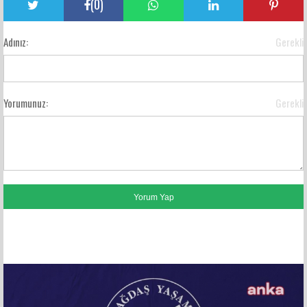
(
0
)
Adınız:
Gerekli
Yorumunuz:
Gerekli
FACEBOOK YORUMLARI