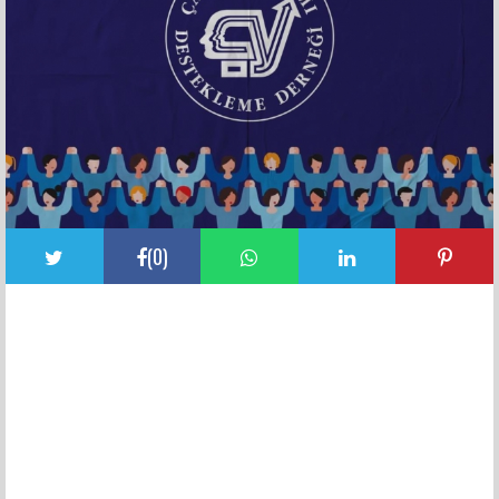
(
0
)