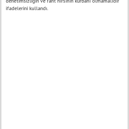
denetimsizliğin ve rant hırsının kurbanı olmamalıdır"
ifadelerini kullandı.