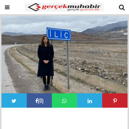
(
0
)