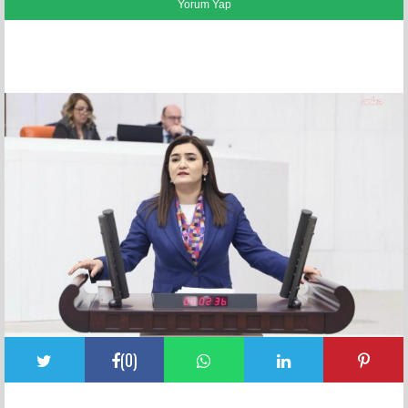
FACEBOOK YORUMLARI
(
0
)