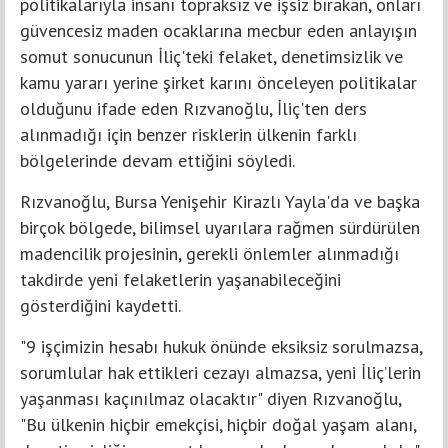
politikalarıyla insanı topraksız ve işsiz bırakan, onları
güvencesiz maden ocaklarına mecbur eden anlayışın
somut sonucunun İliç'teki felaket, denetimsizlik ve
kamu yararı yerine şirket karını önceleyen politikalar
olduğunu ifade eden Rızvanoğlu, İliç'ten ders
alınmadığı için benzer risklerin ülkenin farklı
bölgelerinde devam ettiğini söyledi.
Rızvanoğlu, Bursa Yenişehir Kirazlı Yayla'da ve başka
birçok bölgede, bilimsel uyarılara rağmen sürdürülen
madencilik projesinin, gerekli önlemler alınmadığı
takdirde yeni felaketlerin yaşanabileceğini
gösterdiğini kaydetti.
"9 işçimizin hesabı hukuk önünde eksiksiz sorulmazsa,
sorumlular hak ettikleri cezayı almazsa, yeni İliç’lerin
yaşanması kaçınılmaz olacaktır" diyen Rızvanoğlu,
"Bu ülkenin hiçbir emekçisi, hiçbir doğal yaşam alanı,