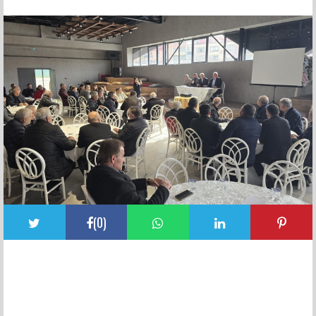
FACEBOOK YORUMLARI
(
0
)