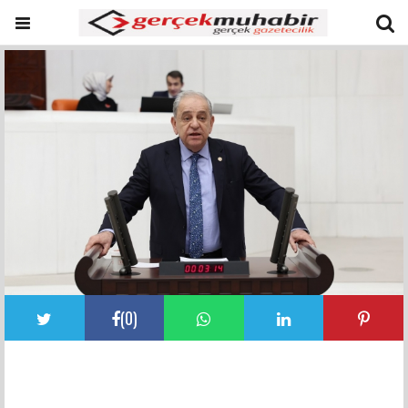
(
0
)