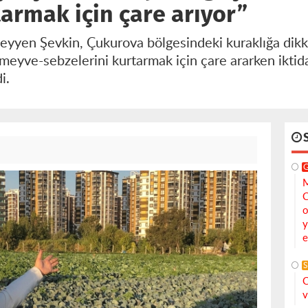
tarmak için çare arıyor”
yyen Şevkin, Çukurova bölgesindeki kuraklığa dikka
meyve-sebzelerini kurtarmak için çare ararken iktid
i.
M
C
o
y
e
S
C
v