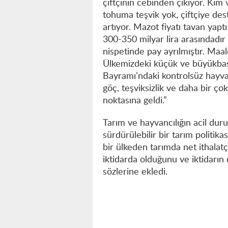
çiftçinin cebinden çıkıyor. Ki
tohuma teşvik yok, çiftçiye des
artıyor. Mazot fiyatı tavan yaptı
300-350 milyar lira arasındadır
nispetinde pay ayrılmıştır. Maal
Ülkemizdeki küçük ve büyükbaş 
Bayramı’ndaki kontrolsüz hayvan
göç, teşviksizlik ve daha bir ç
noktasına geldi.”
Tarım ve hayvancılığın acil dur
sürdürülebilir bir tarım politi
bir ülkeden tarımda net ithala
iktidarda olduğunu ve iktidarın 
sözlerine ekledi.