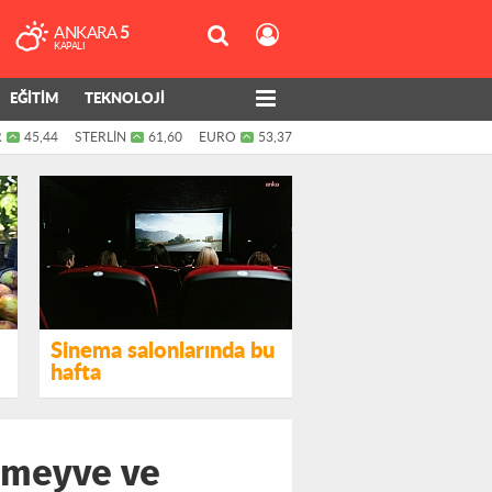
ANKARA
5
KAPALI
EĞİTİM
TEKNOLOJİ
R
45,44
STERLİN
61,60
EURO
53,37
Sinema salonlarında bu
hafta
, meyve ve