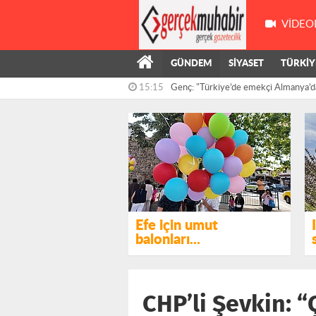
VIDEO
15:15
Genç: "Türkiye’de emekçi Almanya’d
GÜNDEM
SİYASET
TÜRKİY
çalışıyor,...
14:55
Kış’ın önergesi, AKP ve MHP milletve
reddedildi
Efe için umut
balonları...
CHP’li Şevkin: “