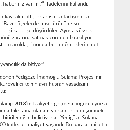
 haberiniz var mı?” ifadelerini kullandı.
kaynaklı çiftçiler arasında tartışma da
, “Bazı bölgelerde mısır ürününe su
rdeşi kardeşe düşürdüler. Ayrıca yüksek
ününü zararına satmak zorunda bırakılıyor.
te, marulda, limonda bunun örneklerini net
yvancılık da bitiyor"
e dönen Yedigöze İmamoğlu Sulama Projesi’nin
ovalı çiftçinin ayrı hüsran yaşadığını
ti:
anlanıp 2013’te faaliyete geçmesi öngörülüyorsa
sonunda bile tamamlanamıyorsa durup düşünmek
 bitirileceğini belirtiyorlar. Yedigöze Sulama
0 katlık bir maliyet yaşandı. Bu paralar milletin,