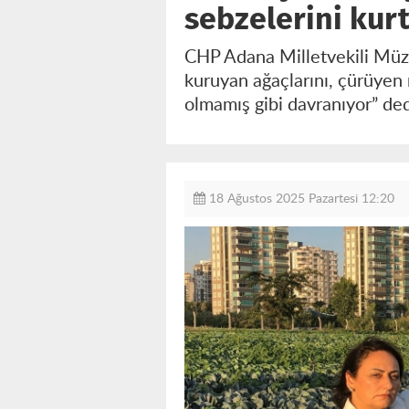
sebzelerini kur
CHP Adana Milletvekili Müze
kuruyan ağaçlarını, çürüyen 
olmamış gibi davranıyor” ded
18 Ağustos 2025 Pazartesi 12:20