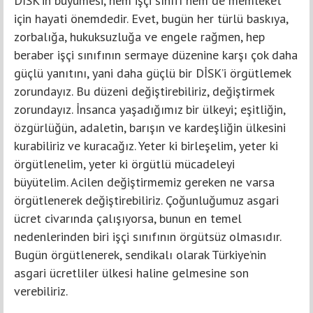
DİSK’in büyümesi, hem işçi sınıfı hem de memleket
için hayati önemdedir. Evet, bugün her türlü baskıya,
zorbalığa, hukuksuzluğa ve engele rağmen, hep
beraber işçi sınıfının sermaye düzenine karşı çok daha
güçlü yanıtını, yani daha güçlü bir DİSK’i örgütlemek
zorundayız. Bu düzeni değiştirebiliriz, değiştirmek
zorundayız. İnsanca yaşadığımız bir ülkeyi; eşitliğin,
özgürlüğün, adaletin, barışın ve kardeşliğin ülkesini
kurabiliriz ve kuracağız. Yeter ki birleşelim, yeter ki
örgütlenelim, yeter ki örgütlü mücadeleyi
büyütelim. Acilen değiştirmemiz gereken ne varsa
örgütlenerek değiştirebiliriz. Çoğunluğumuz asgari
ücret civarında çalışıyorsa, bunun en temel
nedenlerinden biri işçi sınıfının örgütsüz olmasıdır.
Bugün örgütlenerek, sendikalı olarak Türkiye’nin
asgari ücretliler ülkesi haline gelmesine son
verebiliriz.