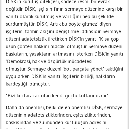
DİSK’in kuruluş dilekçesi, sadece resmi bir evrak
değildir. DİSK, işçi sınıfının sermaye düzenine karşı bir
yanıtı olarak kurulmuş ve varlığını hep bu şekilde
sürdürmüştür. DİSK, 'Artık bu böyle gitmez' diyen
işçilerin, tarihin akışını değiştirme iddiasıdır. Sermaye
düzeni adaletsizlik üretirken DİSK’in yanıtı 'Kısa çöp
uzun çöpten hakkını alacak' olmuştur. Sermaye düzeni
baskıların, yasakların artmasını isterken DİSK’in yanıtı
'Demokrasi, hak ve özgürlük mücadelesi'
olmuştur. Sermaye düzeni 'böl-parçala-yönet' taktiğini
uygularken DİSK’in yanıtı 'İşçilerin birliği, halkların
kardeşliği' olmuştur.
"Bizi kurtaracak olan kendi güçlü kollarımızdır"
Daha da önemlisi, belki de en önemlisi DİSK, sermaye
düzeninin adaletsizliklerinden, eşitsizliklerinden,
baskısından ve zulmünden kurtuluşun adresini