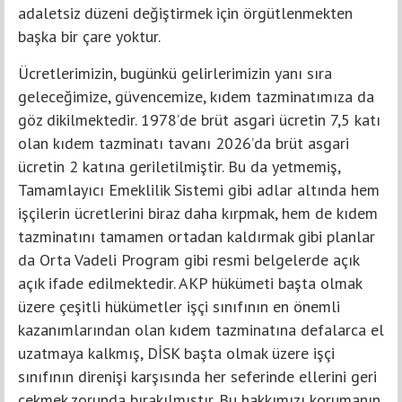
adaletsiz düzeni değiştirmek için örgütlenmekten
başka bir çare yoktur.
Ücretlerimizin, bugünkü gelirlerimizin yanı sıra
geleceğimize, güvencemize, kıdem tazminatımıza da
göz dikilmektedir. 1978’de brüt asgari ücretin 7,5 katı
olan kıdem tazminatı tavanı 2026’da brüt asgari
ücretin 2 katına geriletilmiştir. Bu da yetmemiş,
Tamamlayıcı Emeklilik Sistemi gibi adlar altında hem
işçilerin ücretlerini biraz daha kırpmak, hem de kıdem
tazminatını tamamen ortadan kaldırmak gibi planlar
da Orta Vadeli Program gibi resmi belgelerde açık
açık ifade edilmektedir. AKP hükümeti başta olmak
üzere çeşitli hükümetler işçi sınıfının en önemli
kazanımlarından olan kıdem tazminatına defalarca el
uzatmaya kalkmış, DİSK başta olmak üzere işçi
sınıfının direnişi karşısında her seferinde ellerini geri
çekmek zorunda bırakılmıştır. Bu hakkımızı korumanın,