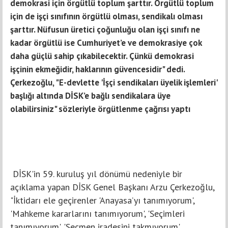
demokrasi için örgütlü toplum şarttır. Örgütlü toplum
için de işçi sınıfının örgütlü olması, sendikalı olması
şarttır. Nüfusun üretici çoğunluğu olan işçi sınıfı ne
kadar örgütlü ise Cumhuriyet’e ve demokrasiye çok
daha güçlü sahip çıkabilecektir. Çünkü demokrasi
işçinin ekmeğidir, haklarının güvencesidir" dedi.
Çerkezoğlu, "E-devlette 'İşçi sendikaları üyelik işlemleri'
başlığı altında DİSK’e bağlı sendikalara üye
olabilirsiniz" sözleriyle örgütlenme çağrısı yaptı
DİSK'in 59. kuruluş yıl dönümü nedeniyle bir
açıklama yapan DİSK Genel Başkanı Arzu Çerkezoğlu,
"İktidarı ele geçirenler 'Anayasa’yı tanımıyorum',
'Mahkeme kararlarını tanımıyorum', 'Seçimleri
tanımıyorum', 'Seçmen iradesini takmıyorum'