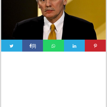
(
0
)