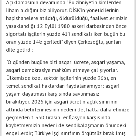
Açıklamasının devamında "Bu zihniyetin kimlerden
ilham aldığını biz biliyoruz. DİSK’in yöneticilerinin
hapishanelere atıldığı, öldürüldüğü, faaliyetlerimizin
yasaklandığı 12 Eylül 1980 askeri darbesinden önce
sigortalı işçilerin yüzde 41’i sendikalı iken bugün bu
oran yüzde 14’e geriledi" diyen Çerkezoğlu, şunları
dile getirdi:
"O günden bugüne bizi asgari ücrete, asgari yaşama,
asgari demokrasiye mahkûm etmeye çalışıyorlar.
Ülkemizde özel sektör işçilerinin yüzde 96’sı, en
temel sendikal haklardan faydalanamıyor; asgari
yaşam dayatması karşısında savunmasız
bırakılıyor. 2026 için asgari ücretin açlık sınırının
altında belirlenmesinin nedeni de; hatta daha elimize
geçmeden 1.350 lirasını enflasyon karşısında
kaybetmemizin nedeni de sendikalaşmanın önündeki
engellerdir; Türkiye işçi sınıfının örgütsüz bırakılmış