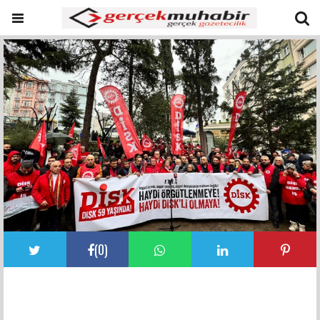
(
0
)