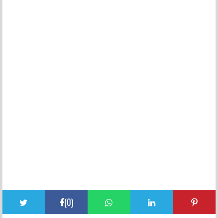
(
0
)