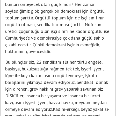
bunları önleyecek olan güç kimdir? Her zaman
söylediğimiz gibi; gerçek bir demokrasi için örgütlü
toplum şarttır. Örgütlü toplum için de işçi sınıfının
örgütlü olması, sendikalı olması şarttır. Nüfusun
üretici çoğunluğu olan işçi sınıfı ne kadar örgütlü ise
Cumhuriyet’e ve demokrasiye çok daha güçlü sahip
çıkabilecektir. Çünkü demokrasi işçinin ekmeğidir,
haklarının güvencesidir.
Bu bilinçler biz, 22 sendikamızla her türlü engele,
baskıya, hukuksuzluğa rağmen tek tek, işyeri işyeri,
iğne ile kuyu kazarcasına örgütlenmeye; işkolu
barajlarını yıkmaya devam ediyoruz. Sendikalı olmak
için direnen, grev hakkını grev yaparak savunan biz
DİSK’liler, insanca bir yaşamı ve insanca bir ücret
kavgasını işyeri işyeri, havza havza, meydan meydan
örmeye devam ediyoruz.Kadını-erkeği, beyaz yakalısı-
mavi yakalısı, tüm işkollarında çalışan ve asgari