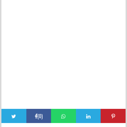
(
0
)