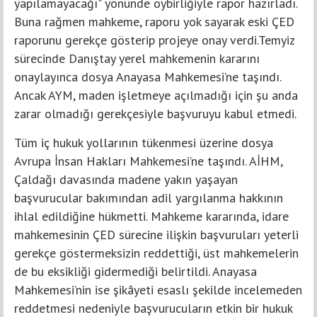
yapılamayacağı" yönünde oybirliğiyle rapor hazırladı.
Buna rağmen mahkeme, raporu yok sayarak eski ÇED
raporunu gerekçe gösterip projeye onay verdi.Temyiz
sürecinde Danıştay yerel mahkemenin kararını
onaylayınca dosya Anayasa Mahkemesi’ne taşındı.
Ancak AYM, maden işletmeye açılmadığı için şu anda
zarar olmadığı gerekçesiyle başvuruyu kabul etmedi.
Tüm iç hukuk yollarının tükenmesi üzerine dosya
Avrupa İnsan Hakları Mahkemesi’ne taşındı. AİHM,
Çaldağı davasında madene yakın yaşayan
başvurucular bakımından adil yargılanma hakkının
ihlal edildiğine hükmetti. Mahkeme kararında, idare
mahkemesinin ÇED sürecine ilişkin başvuruları yeterli
gerekçe göstermeksizin reddettiği, üst mahkemelerin
de bu eksikliği gidermediği belirtildi. Anayasa
Mahkemesi’nin ise şikâyeti esaslı şekilde incelemeden
reddetmesi nedeniyle başvurucuların etkin bir hukuk