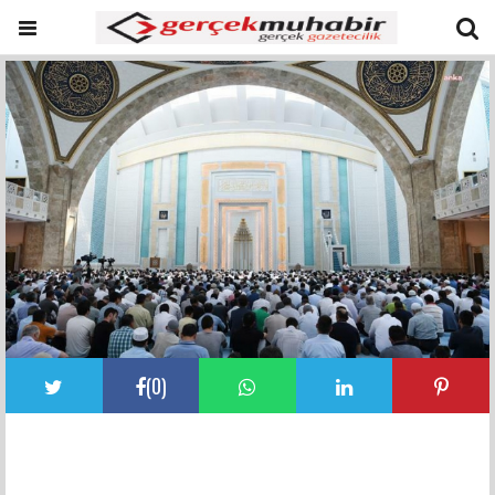
(
0
)