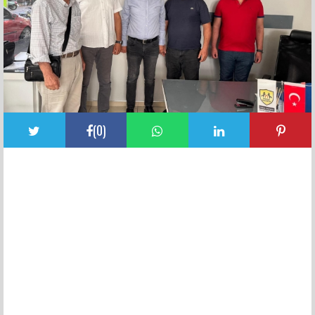
(
0
)