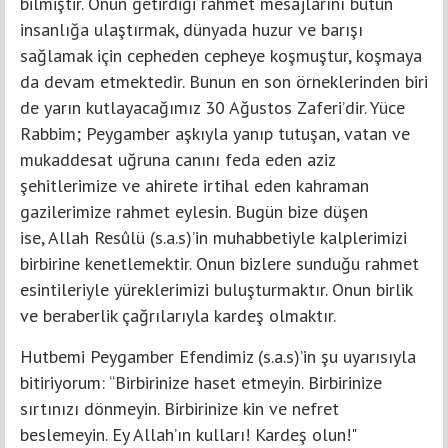
bilmiştir. Onun getirdiği rahmet mesajlarını bütün
insanlığa ulaştırmak, dünyada huzur ve barışı
sağlamak için cepheden cepheye koşmuştur, koşmaya
da devam etmektedir. Bunun en son örneklerinden biri
de yarın kutlayacağımız 30 Ağustos Zaferi’dir. Yüce
Rabbim; Peygamber aşkıyla yanıp tutuşan, vatan ve
mukaddesat uğruna canını feda eden aziz
şehitlerimize ve ahirete irtihal eden kahraman
gazilerimize rahmet eylesin. Bugün bize düşen
ise, Allah Resûlü (s.a.s)’in muhabbetiyle kalplerimizi
birbirine kenetlemektir. Onun bizlere sunduğu rahmet
esintileriyle yüreklerimizi buluşturmaktır. Onun birlik
ve beraberlik çağrılarıyla kardeş olmaktır.
Hutbemi Peygamber Efendimiz (s.a.s)’in şu uyarısıyla
bitiriyorum: “Birbirinize haset etmeyin. Birbirinize
sırtınızı dönmeyin. Birbirinize kin ve nefret
beslemeyin. Ey Allah’ın kulları! Kardeş olun!"