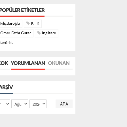
POPÜLER ETIKETLER
kılıçdaroğlu
KHK
Ömer Fethi Gürer
İngiltere
terörist
ÇOK
YORUMLANAN
OKUNAN
ARŞIV
ARA