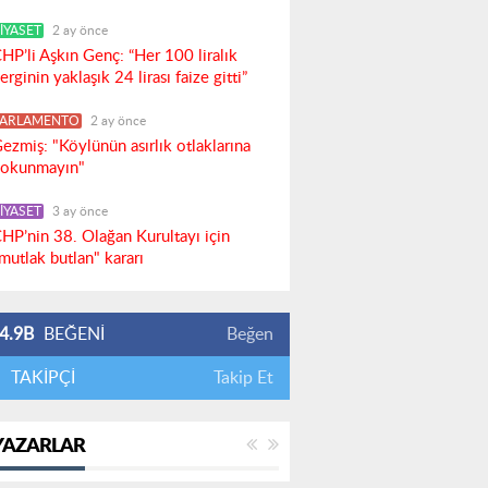
İYASET
2 ay önce
HP’li Aşkın Genç: “Her 100 liralık
erginin yaklaşık 24 lirası faize gitti”
PARLAMENTO
2 ay önce
ezmiş: "Köylünün asırlık otlaklarına
okunmayın"
İYASET
3 ay önce
HP’nin 38. Olağan Kurultayı için
mutlak butlan" kararı
4.9B
BEĞENİ
Beğen
TAKİPÇİ
Takip Et
YAZARLAR