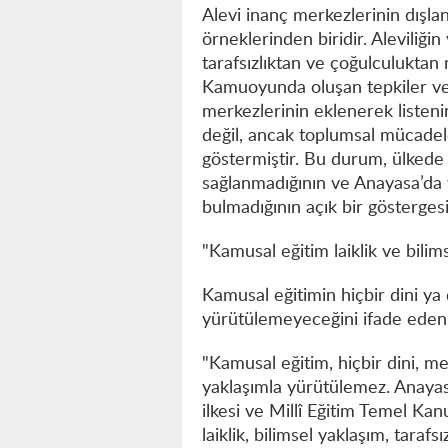
Alevi inanç merkezlerinin dışla
örneklerinden biridir. Aleviliğ
tarafsızlıktan ve çoğulculuktan
Kamuoyunda oluşan tepkiler ve s
merkezlerinin eklenerek listeni
değil, ancak toplumsal mücadele
göstermiştir. Bu durum, ülkede 
sağlanmadığının ve Anayasa’da ye
bulmadığının açık bir göstergesi
"Kamusal eğitim laiklik ve bilim
Kamusal eğitimin hiçbir dini ya
yürütülemeyeceğini ifade eden 
"Kamusal eğitim, hiçbir dini, me
yaklaşımla yürütülemez. Anayasa
ilkesi ve Millî Eğitim Temel Kan
laiklik, bilimsel yaklaşım, tarafs