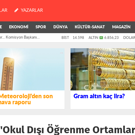
LAR
YAZARLAR
E
EKONOMİ
SPOR
DÜNYA
KÜLTÜR-SANAT
MAGAZİN
i: "Şu anda...
BİST
14.598
ALTIN
6.856,23
DOLA
Meteoroloji'den son
Gram altın kaç lira?
hava raporu
"Okul Dışı Öğrenme Ortamlar