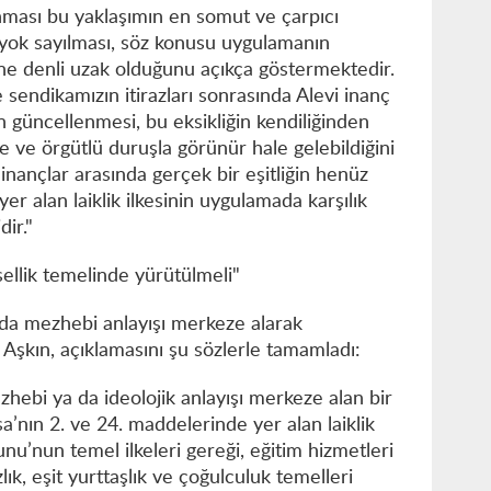
nması bu yaklaşımın en somut ve çarpıcı
in yok sayılması, söz konusu uygulamanın
 ne denli uzak olduğunu açıkça göstermektedir.
endikamızın itirazları sonrasında Alevi inanç
n güncellenmesi, bu eksikliğin kendiliğinden
 ve örgütlü duruşla görünür hale gelebildiğini
inançlar arasında gerçek bir eşitliğin henüz
r alan laiklik ilkesinin uygulamada karşılık
dir."
sellik temelinde yürütülmeli"
 da mezhebi anlayışı merkeze alarak
Aşkın, açıklamasını şu sözlerle tamamladı:
zhebi ya da ideolojik anlayışı merkeze alan bir
’nın 2. ve 24. maddelerinde yer alan laiklik
unu’nun temel ilkeleri gereği, eğitim hizmetleri
ızlık, eşit yurttaşlık ve çoğulculuk temelleri