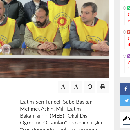
S
C
v
G
d
S
C
"
Eğitim Sen Tunceli Şube Başkanı
Mehmet Aşkın, Milli Eğitim
Bakanlığı'nın (MEB) "Okul Dışı
Öğrenme Ortamları" projesine ilişkin