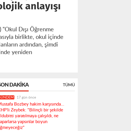
olojik anlayışı
B) "Okul Dışı Öğrenme
ıyla birlikte, okul içinde
lanların ardından, şimdi
linde yeniden
SON DAKIKA
TÜMÜ
GÜNDEM
17 gün önce
ustafa Bozbey hakim karşısında...
HP'li Zeybek: "Bilinçli bir şekilde
ldubitti yaratılmaya çalışıldı, ne
aparlarsa yapsınlar boyun
ğmeyeceğiz"