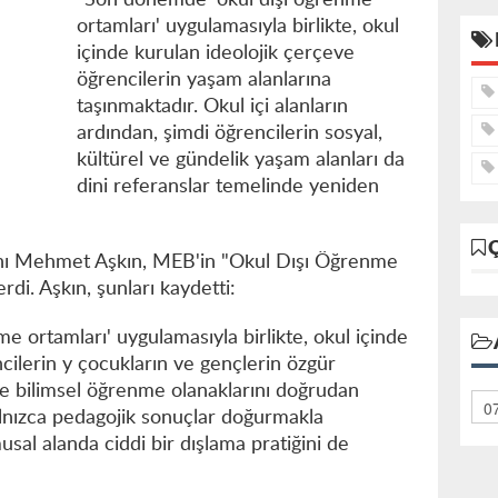
"Son dönemde 'okul dışı öğrenme
ortamları' uygulamasıyla birlikte, okul
içinde kurulan ideolojik çerçeve
öğrencilerin yaşam alanlarına
taşınmaktadır. Okul içi alanların
ardından, şimdi öğrencilerin sosyal,
kültürel ve gündelik yaşam alanları da
dini referanslar temelinde yeniden
anı Mehmet Aşkın, MEB'in "Okul Dışı Öğrenme
rdi. Aşkın, şunları kaydetti:
 ortamları' uygulamasıyla birlikte, okul içinde
cilerin y çocukların ve gençlerin özgür
e bilimsel öğrenme olanaklarını doğrudan
alnızca pedagojik sonuçlar doğurmakla
al alanda ciddi bir dışlama pratiğini de