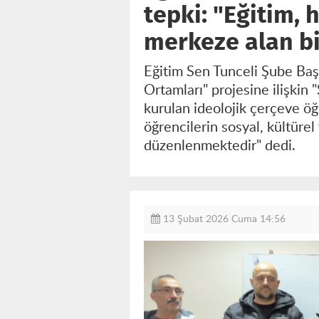
tepki: "Eğitim, 
merkeze alan b
Eğitim Sen Tunceli Şube Baş
Ortamları" projesine ilişkin
kurulan ideolojik çerçeve öğ
öğrencilerin sosyal, kültüre
düzenlenmektedir" dedi.
13 Şubat 2026 Cuma 14:56