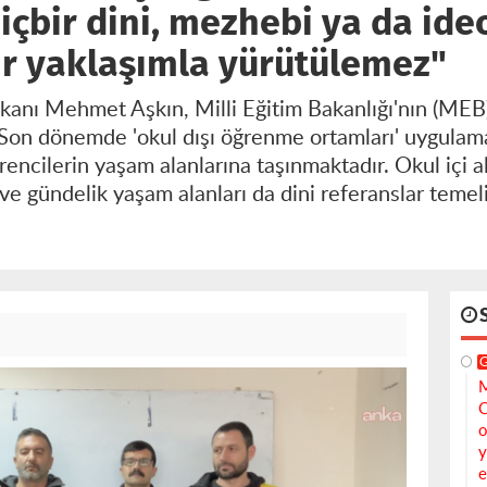
hiçbir dini, mezhebi ya da ide
ir yaklaşımla yürütülemez"
kanı Mehmet Aşkın, Milli Eğitim Bakanlığı'nın (ME
 "Son dönemde 'okul dışı öğrenme ortamları' uygulamas
rencilerin yaşam alanlarına taşınmaktadır. Okul içi a
l ve gündelik yaşam alanları da dini referanslar teme
M
C
o
y
e