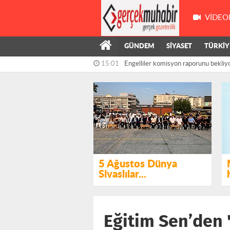
VIDEO
GÜNDEM
SİYASET
TÜRKİY
14:41
Ümit Özdağ'dan "çerçeve yasa" tepkis
5 Ağustos Dünya
Sivaslılar...
Eğitim Sen’den 