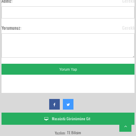
Adınız:
Gerekli
Yorumunuz:
Gerekli
FACEBOOK YORUMLARI
Masaüstü Görünümüne Git
TE Bilişim
Yazılım: