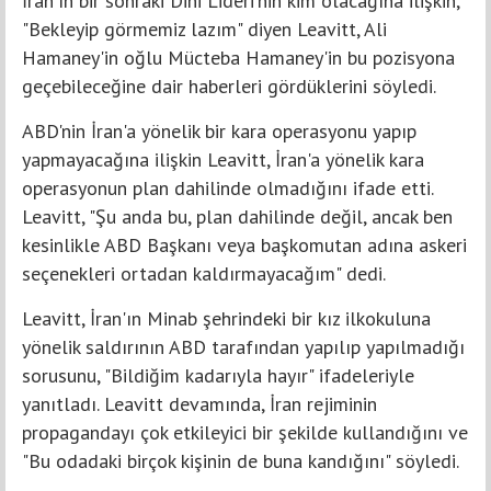
İran'ın bir sonraki Dini Lideri'nin kim olacağına ilişkin,
"Bekleyip görmemiz lazım" diyen Leavitt, Ali
Hamaney'in oğlu Mücteba Hamaney'in bu pozisyona
geçebileceğine dair haberleri gördüklerini söyledi.
ABD'nin İran'a yönelik bir kara operasyonu yapıp
yapmayacağına ilişkin Leavitt, İran'a yönelik kara
operasyonun plan dahilinde olmadığını ifade etti.
Leavitt, "Şu anda bu, plan dahilinde değil, ancak ben
kesinlikle ABD Başkanı veya başkomutan adına askeri
seçenekleri ortadan kaldırmayacağım" dedi.
Leavitt, İran'ın Minab şehrindeki bir kız ilkokuluna
yönelik saldırının ABD tarafından yapılıp yapılmadığı
sorusunu, "Bildiğim kadarıyla hayır" ifadeleriyle
yanıtladı. Leavitt devamında, İran rejiminin
propagandayı çok etkileyici bir şekilde kullandığını ve
"Bu odadaki birçok kişinin de buna kandığını" söyledi.