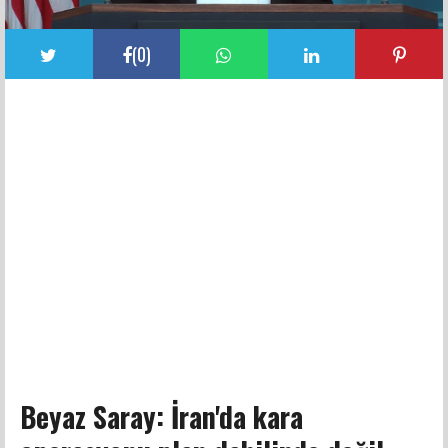
(
0
)
Beyaz Saray: İran'da kara