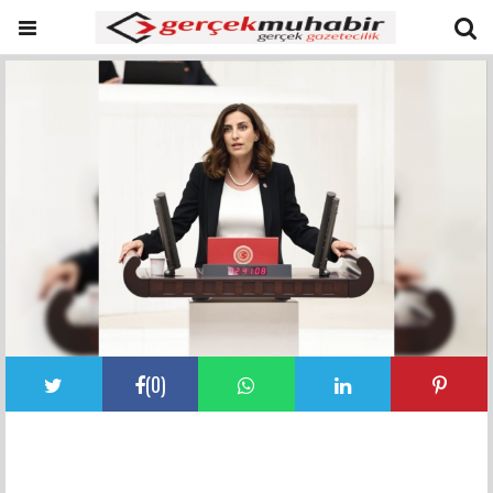
(
0
)