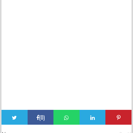
(
0
)