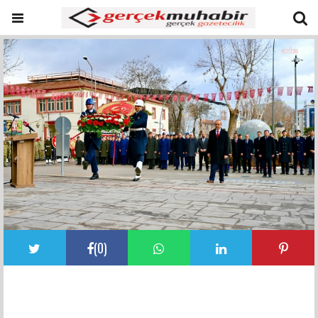
(
0
)