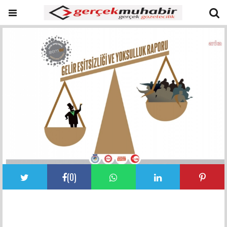
(
0
)