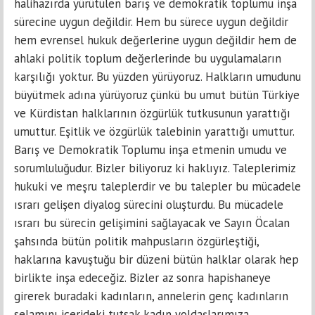
halihazırda yürütülen barış ve demokratik toplumu inşa
sürecine uygun değildir. Hem bu sürece uygun değildir
hem evrensel hukuk değerlerine uygun değildir hem de
ahlaki politik toplum değerlerinde bu uygulamaların
karşılığı yoktur. Bu yüzden yürüyoruz. Halkların umudunu
büyütmek adına yürüyoruz çünkü bu umut bütün Türkiye
ve Kürdistan halklarının özgürlük tutkusunun yarattığı
umuttur. Eşitlik ve özgürlük talebinin yarattığı umuttur.
Barış ve Demokratik Toplumu inşa etmenin umudu ve
sorumluluğudur. Bizler biliyoruz ki haklıyız. Taleplerimiz
hukuki ve meşru taleplerdir ve bu talepler bu mücadele
ısrarı gelişen diyalog sürecini oluşturdu. Bu mücadele
ısrarı bu sürecin gelişimini sağlayacak ve Sayın Öcalan
şahsında bütün politik mahpusların özgürleştiği,
haklarına kavuştuğu bir düzeni bütün halklar olarak hep
birlikte inşa edeceğiz. Bizler az sonra hapishaneye
girerek buradaki kadınların, annelerin genç kadınların
selamını içerideki tutsak kadın yoldaşlarımıza