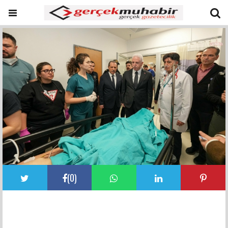
(
0
)