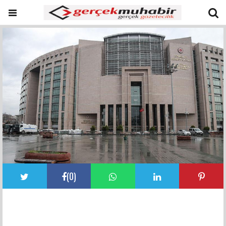
(
0
)