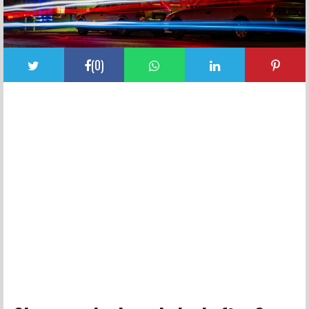
(
0
)