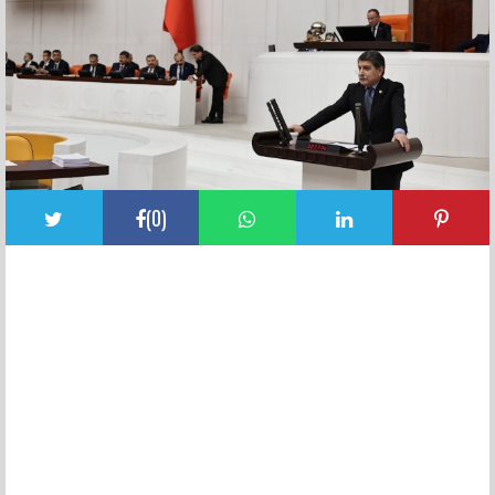
(
0
)