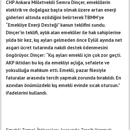
CHP Ankara Milletvekili Semra Dinçer, emeklilerin
elektrik ve doğalgaz başta olmak üzere artan enerji
giderleri altında ezildiğini belirterek TBMM’ye
“Emekliye Enerji Desteği” kanun teklifini sundu.
Dinçer’in teklifi, aylık alan emekliler ile hak sahiplerine
yılda bir kez, kış ayları gelmeden önce Eylül ayında net
asgari ücret tutarında nakdi destek ödenmesini
öngörüyor. Dinçer: “Kış ayları emekli için çok zor geçti.
AKP iktidarı bu kış da emekliyi açlığa, sefalete ve
yoksulluğa mahkum etti. Emekli, pazar filesiyle
faturalar arasında tercih yapmak zorunda bırakıldı. En
azından önümüzdeki kış emekli evinde sıcak otursun.”
ifadelerini kullandı.
Emekli Temel İhtiyaçları Arasında Tercih Yapmak