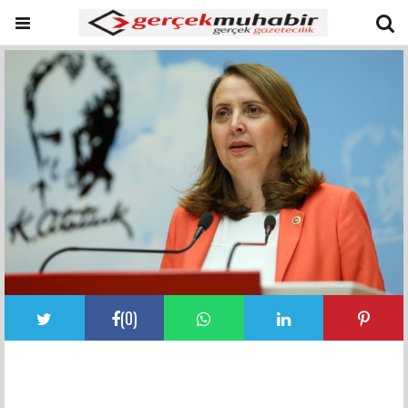
(
0
)