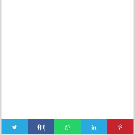
(
0
)